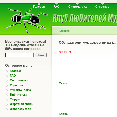
Галерея
FAQ
Систематика
Строение
Главная
Воспользуйся поиском!
Обладатели муравьев вида
La
Ты найдешь ответы на
99% своих вопросов.
S.T.E.L.S.
Основное меню
Галерея
FAQ
Систематика
Mesisto
Строение
Муравьи дома
Библиотека
Форум
Обратная связь
Определители
Kappa