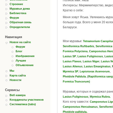
Полное имя: Яков
Строение
Интересы: Мирмикиперство, видео
Муравьи дома
Кратко о себе:
Библиотека
Меня зовут Яська. Увлекаюсь мур
Форум
больше года. Всего у меня 20 коло
Обратная связь
Определители
Беларуси.
Навигация
Мои муравьи:
Tetramorium Caespit
Новое на сайте
,
Serviformica Rufibarbis
Serviformica
Форум
,
Formica Polyctena
Camponotus Herc
Блог
Изображения
,
,
Lasius SP
Lasius Fuliginosus
Lasiu
Лучшее
,
,
Lasius Flavus
Lasius Niger
Lasius N
Объявления
,
,
Lasius Alienus
Lasius Emarginatus
Мы
,
,
Myrmica SP
Leptotorax Acervorum
Карта сайта
Pheidole Palidula. (Raptiformica san
Новости
Formica Truncorum)
Сервисы
Муравьи, которых я содержал ран
Веб камера
,
Lasius Fuliginosus
Myrmica Rubra.
Координаты участников
Кого хочу завести:
Camponotus Lig
Систематика (tabs)
,
Camponotus Herculeanus
Serviform
Pheidole pallidula.