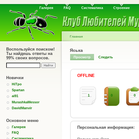
Галерея
FAQ
Систематика
Строение
Главная
Воспользуйся поиском!
Яська
Ты найдешь ответы на
Просмотр
Следить
99% своих вопросов.
OFFLINE
Новички
HiTpo
Spartan
1
0
0
ai91
MurashkaMessor
DavidManvir
Основное меню
Персональная информация:
Галерея
FAQ
Систематика