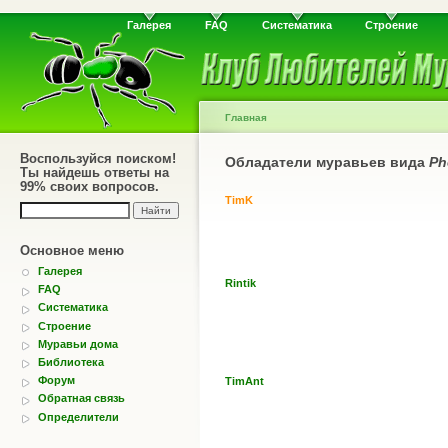
Галерея
FAQ
Систематика
Строение
Главная
Воспользуйся поиском!
Обладатели муравьев вида
Ph
Ты найдешь ответы на
99% своих вопросов.
TimK
Основное меню
Галерея
Rintik
FAQ
Систематика
Строение
Муравьи дома
Библиотека
Форум
TimAnt
Обратная связь
Определители