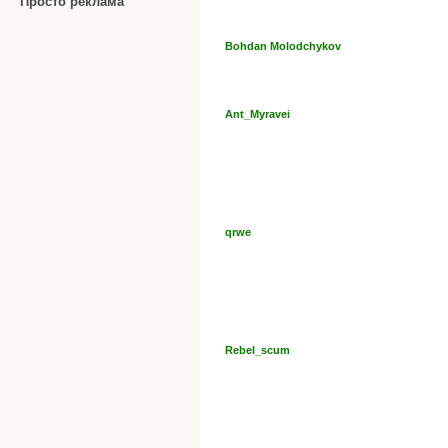
Просто реклама
Bohdan Molodchykov
Ant_Myravei
qrwe
Rebel_scum