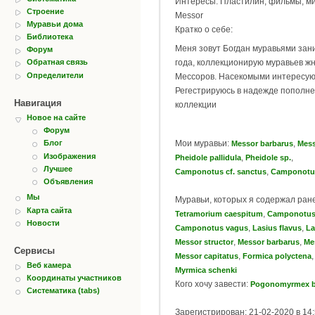
Интересы: Пластилин, фильмы, м
Строение
Messor
Муравьи дома
Кратко о себе:
Библиотека
Меня зовут Богдан муравьями зан
Форум
года, коллекционирую муравьев жн
Обратная связь
Определители
Мессоров. Насекомыми интересуюс
Регестрируюсь в надежде пополне
Навигация
коллекции
Новое на сайте
Форум
Мои муравьи:
,
Блог
Messor barbarus
Mess
Изображения
,
,
Pheidole pallidula
Pheidole sp.
Лучшее
,
Camponotus cf. sanctus
Camponotus
Объявления
Мы
Муравьи, которых я содержал ран
Карта сайта
,
Tetramorium caespitum
Camponotus 
Новости
,
,
Camponotus vagus
Lasius flavus
La
,
,
Messor structor
Messor barbarus
Me
Сервисы
,
Messor capitatus
Formica polyctena
Веб камера
Myrmica schenki
Координаты участников
Кого хочу завести:
Pogonomyrmex b
Систематика (tabs)
Зарегистрирован: 21-02-2020 в 14