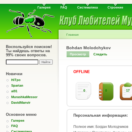
Галерея
FAQ
Систематика
Строение
Главная
Воспользуйся поиском!
Bohdan Molodchykov
Ты найдешь ответы на
Просмотр
Следить
99% своих вопросов.
OFFLINE
Новички
HiTpo
Spartan
0
0
17
ai91
MurashkaMessor
DavidManvir
Основное меню
Персональная информация:
Галерея
FAQ
Полное имя: Богдан Молодчиков
Систематика