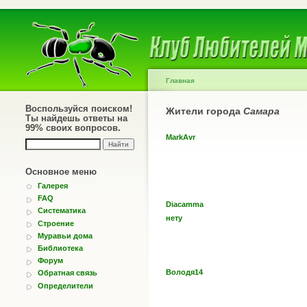
Главная
Воспользуйся поиском!
Жители города
Самара
Ты найдешь ответы на
99% своих вопросов.
MarkAvr
Основное меню
Галерея
FAQ
Diacamma
Систематика
нету
Строение
Муравьи дома
Библиотека
Форум
Володя14
Обратная связь
Определители