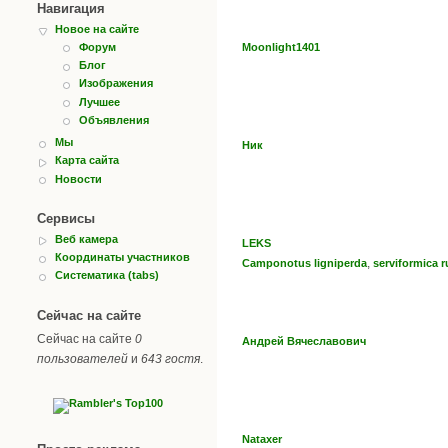
Навигация
Новое на сайте
Moonlight1401
Форум
Блог
Изображения
Лучшее
Объявления
Мы
Ник
Карта сайта
Новости
Сервисы
Веб камера
LEKS
Координаты участников
,
Camponotus ligniperda
serviformica r
Систематика (tabs)
Сейчас на сайте
Сейчас на сайте
0
Андрей Вячеславович
пользователей
и
643 гостя
.
Nataxer