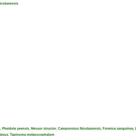
icobarensis
,
,
,
,
,
s
Pheidole yeensis
Messor structor
Camponotus Nicobarensis
Formica sanguinea
,
lavus
Tapinoma melanocephalum