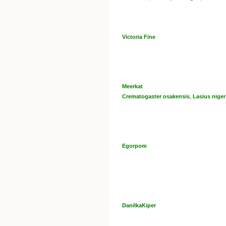
Victoria Fine
Meerkat
,
Crematogaster osakensis
Lasius niger
Egorpom
DanilkaKiper