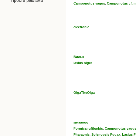
Просто реклама
,
Camponotus vagus
Сamponotus cf. n
electronic
Вильк
lasius niger
OlgaTheOlga
ммааооо
,
Formica rufibarbis
Camponotus vagu
,
,
Pharaonis
Solenopsis Fugax
Lasius F