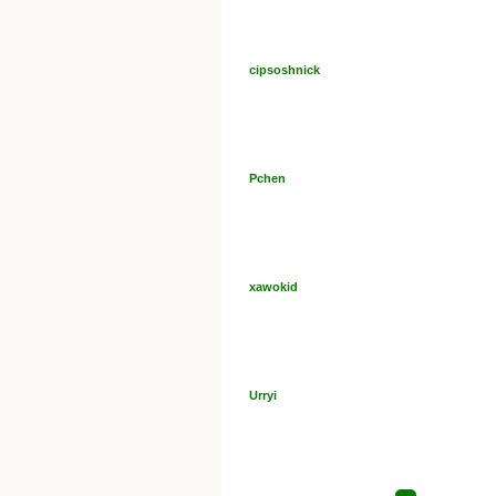
cipsoshnick
Pchen
xawokid
Urryi