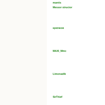
mantis
Messor structor
крючков
MAXI_Mmc
Limonadik
SirThief