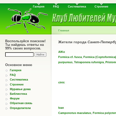
Галерея
FAQ
Систематика
Строение
Главная
Воспользуйся поиском!
Жители города
Санкт-Петерб
Ты найдешь ответы на
99% своих вопросов.
AlKo
,
Formica cf. fusca
Formica (Coptoformica)
,
,
purpureus
Tetraponera rufonigra
Pristo
Основное меню
Галерея
FAQ
Систематика
cinic
Строение
Муравьи дома
Библиотека
Форум
Обратная связь
Ivan
Определители
,
Camponotus maculatus
Formica polycte