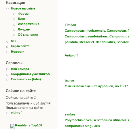
Навигация
Новое на сайте
Форум
Блог
Изображения
TimAnt
Лучшее
,
Camponotus nicobarensis
Camponotus f
Объявления
,
Camponotus pseudoirritans
Camponotus 
Мы
,
,
pallidula
Messor cf. denticulatus
Servifor
Карта сайта
Новости
Antproff
Сервисы
Веб камера
Координаты участников
Систематика (tabs)
taurus
,
У меня пока еще нет муравьев
но 15-17
Сейчас на сайте
Сейчас на сайте
1
пользователь
и
634 гостя
.
Пользователи на сайте
vitimof
sankes
,
,
Polyrhachis dives
serviformica rifibarbis
camponotus singularis