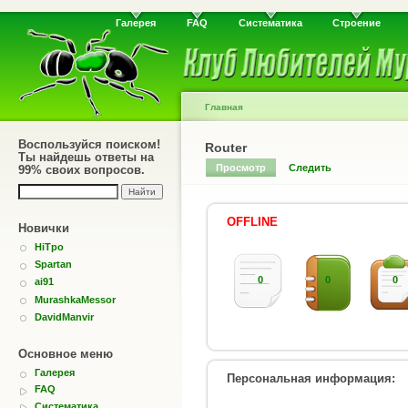
Галерея
FAQ
Систематика
Строение
Главная
Воспользуйся поиском!
Router
Ты найдешь ответы на
Просмотр
Следить
99% своих вопросов.
OFFLINE
Новички
HiTpo
Spartan
0
0
0
ai91
MurashkaMessor
DavidManvir
Основное меню
Галерея
Персональная информация:
FAQ
Систематика