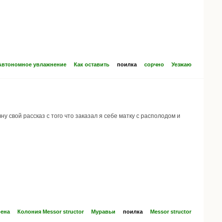
Автономное увлажнение
Как оставить
поилка
сорчно
Уезжаю
ну свой рассказ с того что заказал я себе матку с располодом и
рена
Колония Messor structor
Муравьи
поилка
Messor structor