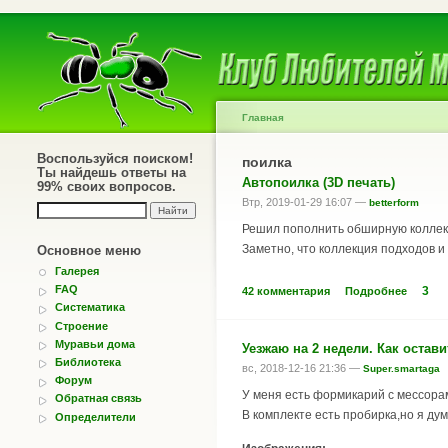
Главная
Воспользуйся поиском!
поилка
Ты найдешь ответы на
Автопоилка (3D печать)
99% своих вопросов.
Втр, 2019-01-29 16:07 —
betterform
Решил пополнить обширную коллек
Заметно, что коллекция подходов и 
Основное меню
Галерея
FAQ
3
42 комментария
Подробнее
Систематика
Строение
Муравьи дома
Уезжаю на 2 недели. Как остав
Библиотека
вс, 2018-12-16 21:36 —
Super.smartaga
Форум
У меня есть формикарий с мессорам
Обратная связь
В комплекте есть пробирка,но я дум
Определители