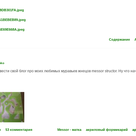
8DB301FA.jpeg
51BEBEB89.jpeg
6E69E668A.jpeg
Содержание
nko
вести свой блог про моих любимых муравьев жнецов messor structor. Ну что нач
o
53 комментария
Messor - матка
акриловый формикарий
а