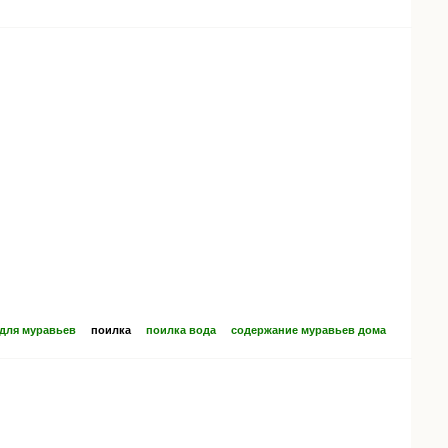
 для муравьев
поилка
поилка вода
содержание муравьев дома