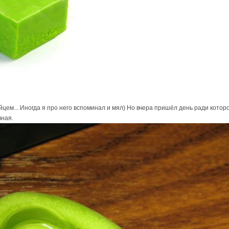
йцем... Иногда я про него вспоминал и мял) Но вчера пришёл день ради котор
вная.