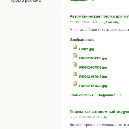
Просто реклама
Автоматическая поилка для м
пт, 2016-09-02 16:11 —
_Avokado_
Мне нужно было уехать в путешеств
Изображения:
Poilka.jpg
P60902-084339.jpg
P60902-084532.jpg
P60902-084642.jpg
P60902-084522.jpg
1
3 комментария
Подробнее
Поилка как автономный модул
вс, 2011-10-30 00:01 —
ic
До этого времени я использовал в 