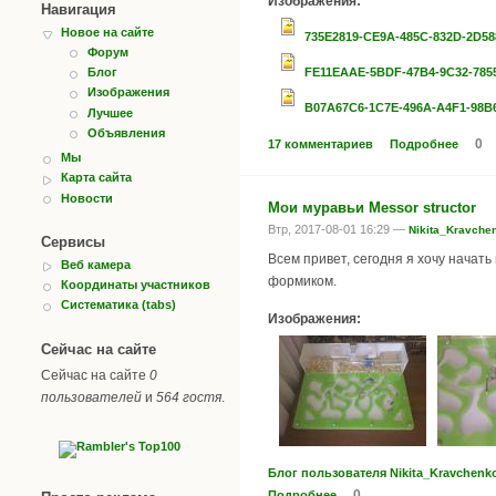
Изображения:
Навигация
Новое на сайте
735E2819-CE9A-485C-832D-2D58
Форум
Блог
FE11EAAE-5BDF-47B4-9C32-785
Изображения
B07A67C6-1C7E-496A-A4F1-98B
Лучшее
Объявления
0
17 комментариев
Подробнее
Мы
Карта сайта
Новости
Мои муравьи Messor structor
Втр, 2017-08-01 16:29 —
Nikita_Kravche
Сервисы
Всем привет, сегодня я хочу начать 
Веб камера
формиком.
Координаты участников
Систематика (tabs)
Изображения:
Сейчас на сайте
Сейчас на сайте
0
пользователей
и
564 гостя
.
Блог пользователя Nikita_Kravchenk
0
Подробнее