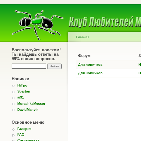
Главная
Воспользуйся поиском!
Ты найдешь ответы на
Форум
З
99% своих вопросов.
Для новичков
Н
Для новичков
Н
Новички
HiTpo
Spartan
ai91
MurashkaMessor
DavidManvir
Основное меню
Галерея
FAQ
Систематика