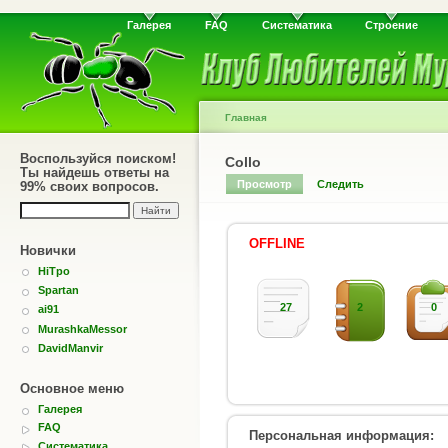
Галерея
FAQ
Систематика
Строение
Главная
Воспользуйся поиском!
Collo
Ты найдешь ответы на
Просмотр
Следить
99% своих вопросов.
OFFLINE
Новички
HiTpo
Spartan
27
2
0
ai91
MurashkaMessor
DavidManvir
Основное меню
Галерея
FAQ
Персональная информация:
Систематика