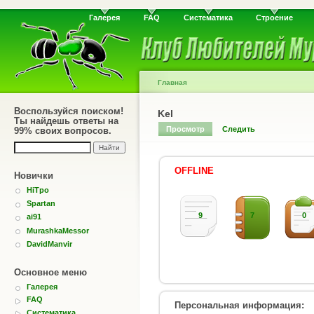
Галерея
FAQ
Систематика
Строение
Главная
Воспользуйся поиском!
Kel
Ты найдешь ответы на
Просмотр
Следить
99% своих вопросов.
OFFLINE
Новички
HiTpo
Spartan
9
7
0
ai91
MurashkaMessor
DavidManvir
Основное меню
Галерея
FAQ
Персональная информация:
Систематика