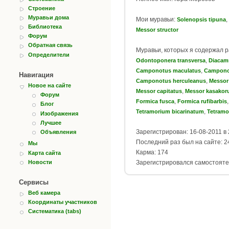
Строение
Муравьи дома
Мои муравьи:
,
Solenopsis tipuna
Библиотека
Messor structor
Форум
Обратная связь
Муравьи, которых я содержал 
Определители
,
Odontoponera transversa
Diacam
,
Camponotus maculatus
Camponot
Навигация
,
Camponotus herculeanus
Messor
Новое на сайте
,
Messor capitatus
Messor kasako
Форум
,
Formica fusca
Formica rufibarbis
Блог
,
Tetramorium bicarinatum
Tetramo
Изображения
Лучшее
Зарегистрирован: 16-08-2011 в 
Объявления
Последний раз был на сайте: 24
Мы
Карма: 174
Карта сайта
Новости
Зарегистрировался самостояте
Сервисы
Веб камера
Координаты участников
Систематика (tabs)