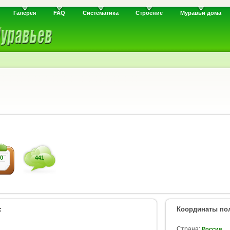
Галерея
FAQ
Систематика
Строение
Муравьи дома
0
441
:
Координаты пол
Страна:
Россия