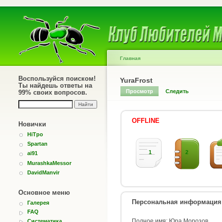
Главная
Воспользуйся поиском!
YuraFrost
Ты найдешь ответы на
Просмотр
Следить
99% своих вопросов.
OFFLINE
Новички
HiTpo
Spartan
1
2
ai91
MurashkaMessor
DavidManvir
Основное меню
Персональная информация
Галерея
FAQ
Полное имя: Юра Морозов
Систематика