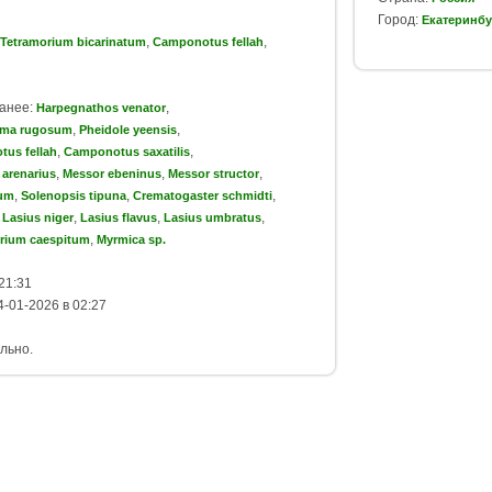
Город:
Екатеринбу
,
,
Tetramorium bicarinatum
Camponotus fellah
ранее:
,
Harpegnathos venator
,
,
ma rugosum
Pheidole yeensis
,
,
us fellah
Camponotus saxatilis
,
,
,
 arenarius
Messor ebeninus
Messor structor
,
,
,
rum
Solenopsis tipuna
Crematogaster schmidti
,
,
,
,
Lasius niger
Lasius flavus
Lasius umbratus
,
rium caespitum
Myrmica sp.
21:31
-01-2026 в 02:27
льно.