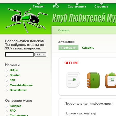
Галерея
FAQ
Систематика
Строение
Главная
Воспользуйся поиском!
altair3000
Ты найдешь ответы на
Просмотр
Следить
99% своих вопросов.
OFFLINE
Новички
HiTpo
Spartan
10
4
11
ai91
MurashkaMessor
DavidManvir
Основное меню
Персональная информация:
Галерея
FAQ
Полное имя: Альтаир
Систематика