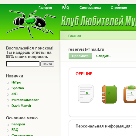
Галерея
FAQ
Систематика
Строение
Главная
Воспользуйся поиском!
reservist@mail.ru
Ты найдешь ответы на
Просмотр
Следить
99% своих вопросов.
OFFLINE
Новички
HiTpo
Spartan
0
0
1
ai91
MurashkaMessor
DavidManvir
Основное меню
Галерея
Персональная информация:
FAQ
Систематика