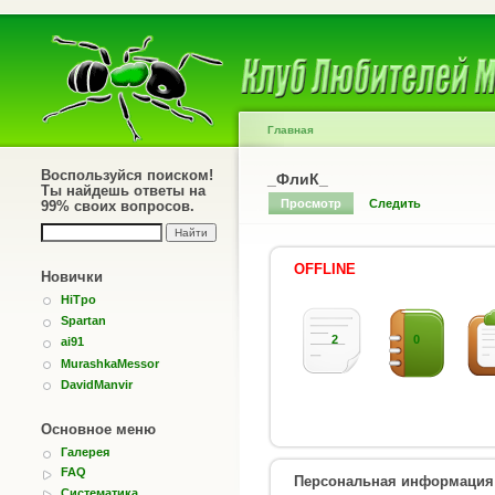
Главная
Воспользуйся поиском!
_ФлиК_
Ты найдешь ответы на
Просмотр
Следить
99% своих вопросов.
OFFLINE
Новички
HiTpo
Spartan
2
0
ai91
MurashkaMessor
DavidManvir
Основное меню
Галерея
FAQ
Персональная информация
Систематика