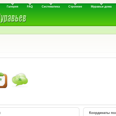
Галерея
FAQ
Систематика
Строение
Муравьи дома
0
31
:
Координаты пол