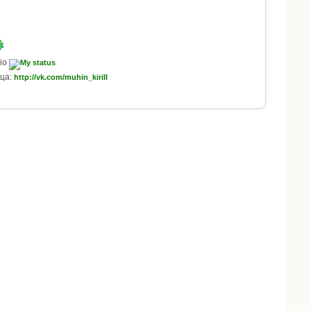
io
ца:
http://vk.com/muhin_kirill