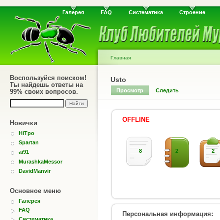
Галерея
FAQ
Систематика
Строение
Главная
Воспользуйся поиском!
Usto
Ты найдешь ответы на
Просмотр
Следить
99% своих вопросов.
OFFLINE
Новички
HiTpo
Spartan
8
2
2
ai91
MurashkaMessor
DavidManvir
Основное меню
Галерея
FAQ
Персональная информация:
Систематика