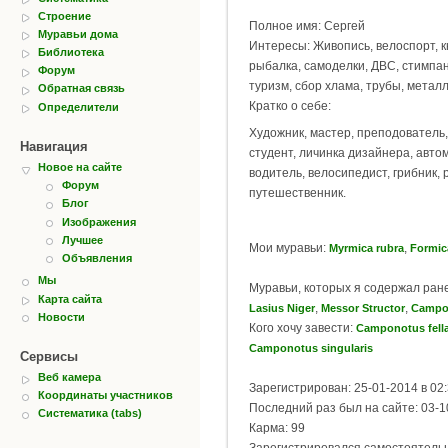
Строение
Полное имя: Сергей
Муравьи дома
Интересы: Живопись, велоспорт, к
Библиотека
рыбалка, самоделки, ДВС, стимпа
Форум
туризм, сбор хлама, трубы, металл
Обратная связь
Кратко о себе:
Определители
Художник, мастер, преподователь,
Навигация
студент, личинка дизайнера, авто
Новое на сайте
водитель, велосипедист, грибник, 
Форум
путешественник.
Блог
Изображения
Лучшее
Мои муравьи:
,
Myrmica rubra
Formic
Объявления
Мы
Муравьи, которых я содержал ран
Карта сайта
,
,
Lasius Niger
Messor Structor
Campo
Новости
Кого хочу завести:
Camponotus fell
Camponotus singularis
Сервисы
Веб камера
Зарегистрирован: 25-01-2014 в 02
Координаты участников
Последний раз был на сайте: 03-1
Систематика (tabs)
Карма: 99
Зарегистрировался самостоятель