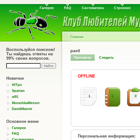
Галерея
FAQ
Систематика
Строение
Главная
Воспользуйся поиском!
pard
Ты найдешь ответы на
Просмотр
Следить
99% своих вопросов.
OFFLINE
Новички
HiTpo
Spartan
1
1
0
ai91
MurashkaMessor
DavidManvir
Основное меню
Галерея
FAQ
Персональная информация:
Систематика