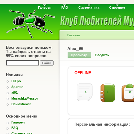
Галерея
FAQ
Систематика
Строение
Главная
Воспользуйся поиском!
Alex_96
Ты найдешь ответы на
Просмотр
Следить
99% своих вопросов.
OFFLINE
Новички
HiTpo
Spartan
4
1
0
ai91
MurashkaMessor
DavidManvir
Основное меню
Галерея
Персональная информация:
FAQ
Систематика