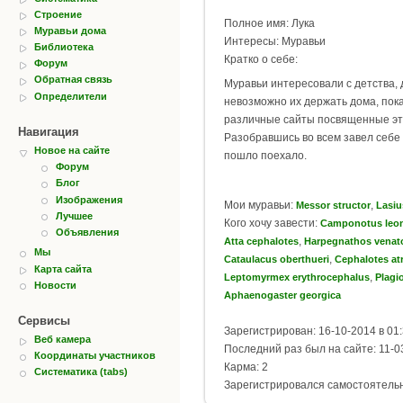
Строение
Полное имя: Лука
Муравьи дома
Интересы: Муравьи
Библиотека
Кратко о себе:
Форум
Обратная связь
Муравьи интересовали с детства, 
Определители
невозможно их держать дома, пока
различные сайты посвященные эт
Навигация
Разобравшись во всем завел себе M
Новое на сайте
пошло поехало.
Форум
Блог
Изображения
Мои муравьи:
,
Messor structor
Lasiu
Лучшее
Кого хочу завести:
Camponotus leon
Объявления
,
Atta cephalotes
Harpegnathos venat
Мы
,
Cataulacus oberthueri
Cephalotes at
Карта сайта
,
Leptomyrmex erythrocephalus
Plagio
Новости
Aphaenogaster georgica
Сервисы
Зарегистрирован: 16-10-2014 в 01
Веб камера
Последний раз был на сайте: 11-0
Координаты участников
Карма: 2
Систематика (tabs)
Зарегистрировался самостоятель