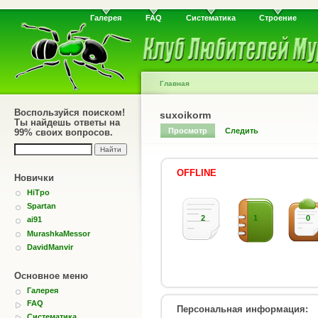
Галерея
FAQ
Систематика
Строение
Главная
Воспользуйся поиском!
suxoikorm
Ты найдешь ответы на
Просмотр
Следить
99% своих вопросов.
OFFLINE
Новички
HiTpo
Spartan
2
1
0
ai91
MurashkaMessor
DavidManvir
Основное меню
Галерея
FAQ
Персональная информация:
Систематика