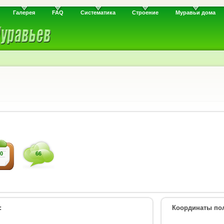
Галерея
FAQ
Систематика
Строение
Муравьи дома
0
66
:
Координаты пол