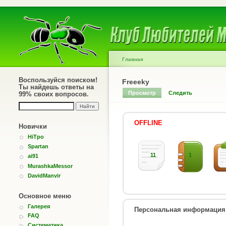
Главная
Воспользуйся поиском!
Freeeky
Ты найдешь ответы на
Просмотр
Следить
99% своих вопросов.
OFFLINE
Новички
HiTpo
Spartan
11
1
ai91
MurashkaMessor
DavidManvir
Основное меню
Галерея
Персональная информация
FAQ
Систематика