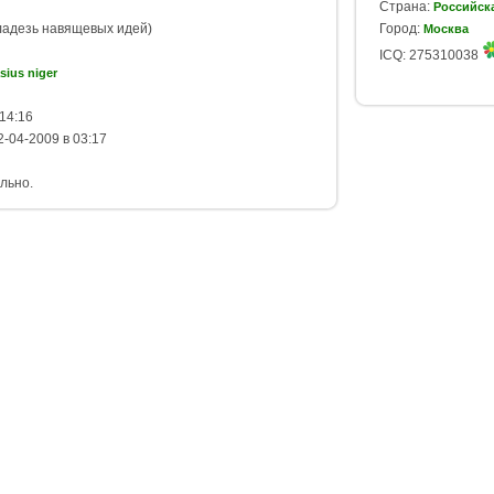
Страна:
Российск
кладезь навящевых идей)
Город:
Москва
ICQ: 275310038
sius niger
14:16
-04-2009 в 03:17
льно.