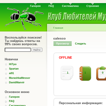
Галерея
FAQ
Систематика
Строение
Главная
Воспользуйся поиском!
calesco
Ты найдешь ответы на
Просмотр
Следить
99% своих вопросов.
OFFLINE
Новички
HiTpo
Spartan
1
1
0
ai91
MurashkaMessor
DavidManvir
Основное меню
Галерея
FAQ
Персональная информация:
Систематика