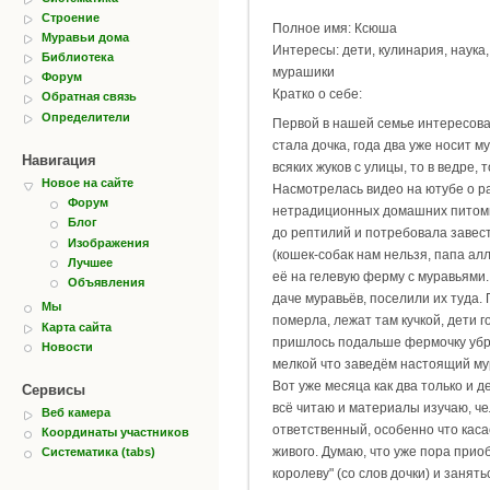
Строение
Полное имя: Ксюша
Муравьи дома
Интересы: дети, кулинария, наука
Библиотека
мурашики
Форум
Кратко о себе:
Обратная связь
Определители
Первой в нашей семье интересов
стала дочка, года два уже носит му
Навигация
всяких жуков с улицы, то в ведре, т
Новое на сайте
Насмотрелась видео на ютубе о р
Форум
нетрадиционных домашних питом
Блог
до рептилий и потребовала завес
Изображения
(кошек-собак нам нельзя, папа алл
Лучшее
её на гелевую ферму с муравьями
Объявления
даче муравьёв, поселили их туда.
Мы
померла, лежат там кучкой, дети 
Карта сайта
пришлось подальше фермочку уб
Новости
мелкой что заведём настоящий му
Вот уже месяца как два только и д
Сервисы
всё читаю и материалы изучаю, че
Веб камера
ответственный, особенно что каса
Координаты участников
живого. Думаю, что уже пора прио
Систематика (tabs)
королеву" (со слов дочки) и занять