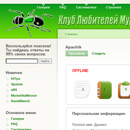
Галерея
FAQ
Систематика
Строение
Главная
Воспользуйся поиском!
Apachik
Ты найдешь ответы на
Просмотр
Следить
99% своих вопросов.
OFFLINE
Новички
HiTpo
Spartan
1
1
0
ai91
MurashkaMessor
DavidManvir
Основное меню
Персональная информация:
Галерея
FAQ
Полное имя: Даниил
Систематика