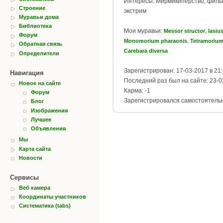
Интересы: Мирмикиперство, филь
Строение
экстрим
Муравьи дома
Библиотека
Мои муравьи:
,
Messor structor
lasiu
Форум
,
Monomorium pharaonis
Tetramorium
Обратная связь
Carebara diversa
Определители
Зарегистрирован: 17-03-2017 в 21
Навигация
Последний раз был на сайте: 23-0
Новое на сайте
Карма: -1
Форум
Зарегистрировался самостоятель
Блог
Изображения
Лучшее
Объявления
Мы
Карта сайта
Новости
Сервисы
Веб камера
Координаты участников
Систематика (tabs)