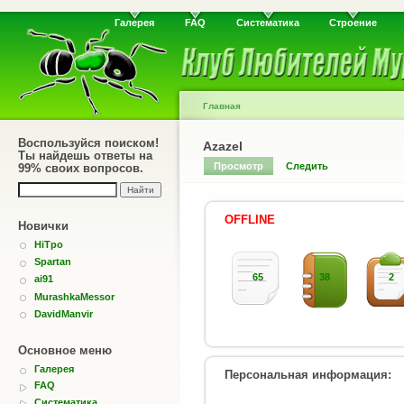
Галерея
FAQ
Систематика
Строение
Главная
Воспользуйся поиском!
Azazel
Ты найдешь ответы на
Просмотр
Следить
99% своих вопросов.
OFFLINE
Новички
HiTpo
Spartan
65
38
2
ai91
MurashkaMessor
DavidManvir
Основное меню
Галерея
Персональная информация:
FAQ
Систематика