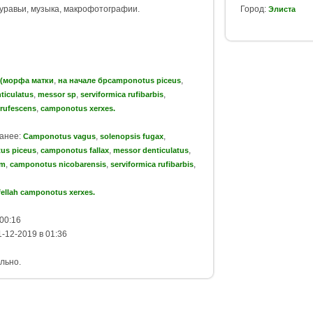
уравьи, музыка, макрофотографии.
Город:
Элиста
,
,
 (морфа матки
на начале брcamponotus piceus
,
,
,
ticulatus
messor sp
serviformica rufibarbis
,
 rufescens
camponotus xerxes.
ранее:
,
,
Camponotus vagus
solenopsis fugax
,
,
,
us piceus
camponotus fallax
messor denticulatus
,
,
,
um
camponotus nicobarensis
serviformica rufibarbis
ellah camponotus xerxes.
00:16
-12-2019 в 01:36
льно.