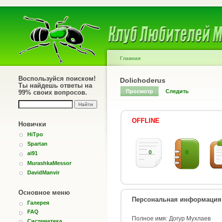
Главная
Воспользуйся поиском!
Dolichoderus
Ты найдешь ответы на
Просмотр
Следить
99% своих вопросов.
OFFLINE
Новички
HiTpo
Spartan
0
0
ai91
MurashkaMessor
DavidManvir
Основное меню
Персональная информация
Галерея
FAQ
Полное имя: Догур Мухлаев
Систематика