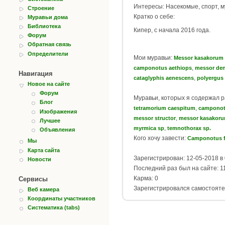
Интересы: Насекомые, спорт, м
Строение
Кратко о себе:
Муравьи дома
Библиотека
Кипер, с начала 2016 года.
Форум
Обратная связь
Определители
Мои муравьи:
Messor kasakorum
,
camponotus aethiops
messor den
Навигация
,
cataglyphis aenescens
polyergus
Новое на сайте
Форум
Муравьи, которых я содержал 
Блог
,
tetramorium caespitum
camponot
Изображения
,
messor structor
messor kasakor
Лучшее
,
myrmica sp
temnothorax sp.
Объявления
Кого хочу завести:
Camponotus f
Мы
Карта сайта
Зарегистрирован: 12-05-2018 в 
Новости
Последний раз был на сайте: 11
Карма: 0
Сервисы
Зарегистрировался самостояте
Веб камера
Координаты участников
Систематика (tabs)