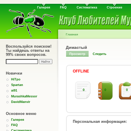
Галерея
FAQ
Систематика
Строение
Главная
Воспользуйся поиском!
Димастый
Ты найдешь ответы на
Просмотр
Следить
99% своих вопросов.
OFFLINE
Новички
HiTpo
Spartan
0
0
0
ai91
MurashkaMessor
DavidManvir
Основное меню
Галерея
Персональная информация:
FAQ
Систематика