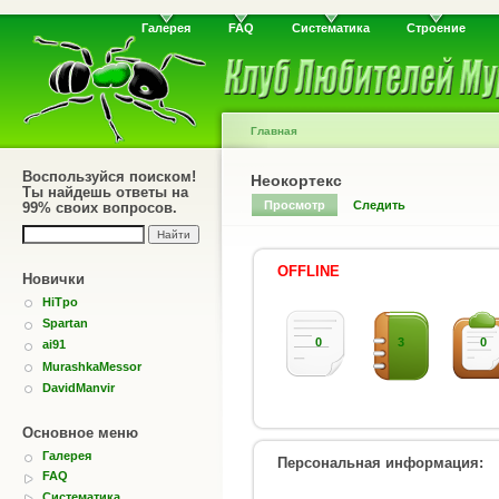
Галерея
FAQ
Систематика
Строение
Главная
Воспользуйся поиском!
Неокортекс
Ты найдешь ответы на
Просмотр
Следить
99% своих вопросов.
OFFLINE
Новички
HiTpo
Spartan
0
3
0
ai91
MurashkaMessor
DavidManvir
Основное меню
Галерея
Персональная информация:
FAQ
Систематика