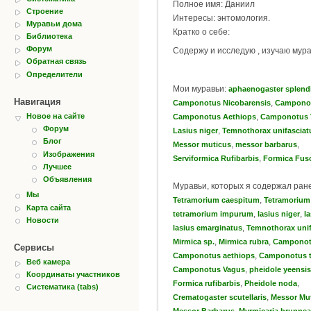
Полное имя: Даниил
Строение
Интересы: энтомология.
Муравьи дома
Кратко о себе:
Библиотека
Форум
Содержу и исследую , изучаю мура
Обратная связь
Определители
Мои муравьи:
aphaenogaster splend
Навигация
,
Camponotus Nicobarensis
Camponot
,
Новое на сайте
Camponotus Aethiops
Camponotus 
Форум
,
Lasius niger
Temnothorax unifasciat
Блог
,
,
Messor muticus
messor barbarus
Изображения
,
Serviformica Rufibarbis
Formica Fus
Лучшее
Объявления
Муравьи, которых я содержал ран
Мы
,
Tetramorium caespitum
Tetramorium
Карта сайта
,
,
tetramorium impurum
lasius niger
l
Новости
,
lasius emarginatus
Temnothorax unif
,
,
Mirmica sp.
Mirmica rubra
Camponot
Сервисы
,
Camponotus aethiops
Camponotus t
Веб камера
,
Camponotus Vagus
pheidole yeensis
Координаты участников
,
,
Formica rufibarbis
Pheidole noda
Систематика (tabs)
,
Crematogaster scutellaris
Messor Mu
,
Messor Barbarus
Myrmicaria brunnea