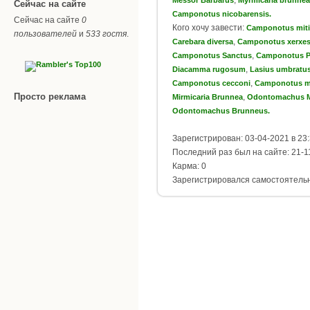
Сейчас на сайте
Camponotus nicobarensis.
Сейчас на сайте
0
Кого хочу завести:
Camponotus miti
пользователей
и
533 гостя
.
,
Carebara diversa
Camponotus xerxe
,
Camponotus Sanctus
Camponotus Ps
,
Diacamma rugosum
Lasius umbratu
,
Camponotus cecconi
Camponotus m
Просто реклама
,
Mirmicaria Brunnea
Odontomachus M
Odontomachus Brunneus.
Зарегистрирован: 03-04-2021 в 23
Последний раз был на сайте: 21-1
Карма: 0
Зарегистрировался самостоятель