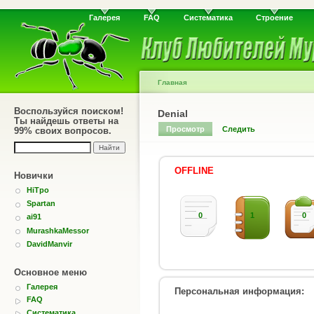
Галерея
FAQ
Систематика
Строение
Главная
Воспользуйся поиском!
Denial
Ты найдешь ответы на
Просмотр
Следить
99% своих вопросов.
OFFLINE
Новички
HiTpo
Spartan
0
1
0
ai91
MurashkaMessor
DavidManvir
Основное меню
Галерея
Персональная информация:
FAQ
Систематика