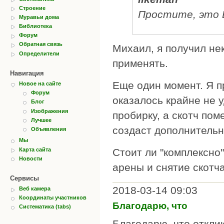
Строение
Простите, это В
Муравьи дома
Библиотека
Форум
Обратная связь
Михаил, я получил не
Определители
применять.
Навигация
Еще один момент. Я п
Новое на сайте
Форум
оказалось крайне не 
Блог
Изображения
пробирку, а скотч пом
Лучшее
создаст дополнительн
Объявления
Мы
Карта сайта
Стоит ли "комплексно
Новости
арены и снятие скотч
Сервисы
2018-03-14 09:03
Веб камера
Координаты участников
Благодарю, что
Систематика (tabs)
Благодарю, что откли