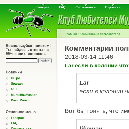
Галерея
FAQ
Систематика
Строение
›
Главная
Комментарии пользователя
Воспользуйся поиском!
Комментарии пол
Ты найдешь ответы на
99% своих вопросов.
2018-03-14 11:46
Lar если в колонии что
Новички
HiTpo
Lar
Spartan
ai91
если в колонии 
MurashkaMessor
DavidManvir
Вот бы понять, что им
Основное меню
Галерея
FAQ
likeman
Систематика