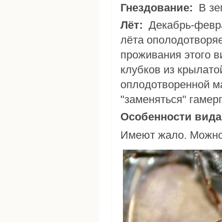
Гнездование:
В зе
Лёт:
Декабрь-февраль. По имеющимся данным, матка в течение
лёта ополодотворяе
проживания этого в
клубков из крылато
оплодотворенной м
"заменяться" гамер
Особенности вида
Имеют жало. Можно с