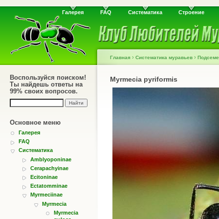
Галерея
FAQ
Систематика
Строение
›
›
Главная
Систематика муравьев
Подсеме
Воспользуйся поиском!
Myrmecia pyriformis
Ты найдешь ответы на
99% своих вопросов.
Основное меню
Галерея
FAQ
Систематика
Amblyoponinae
Cerapachyinae
Ecitoninae
Ectatomminae
Myrmeciinae
Myrmecia
Myrmecia