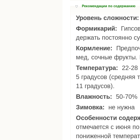
Рекомендации по содержанию
Уровень сложности
Формикарий:
Гипсовый, итонговый. Часть формикария желательно
держать постоянно су
Кормление:
Предпочтительны живые насекомые, сахарный сироп,
мед, сочные фрукты. 
Температура:
22-28 градусов. Выдерживает падение температуры до
5 градусов (средняя 
11 градусов).
Влажность:
50-70%
Зимовка:
не нужна
Особенности содер
отмечается с июня по
пониженной температу