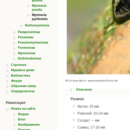
gulosa
Myrmecia
pavida
Myrmecia
pyriformis
Nothomyrmecia
Paraponerinae
Ponerinae
Pseudomyrmecinae
Formicinae
Myrmicinae
Dolichoderinae
Строение
Муравьи дома
Библиотека
Форум
Источник фото: www.ameisenforum.de
Обратная связь
Описание
Определители
Размер:
Навигация
Матка: 25 мм
Новое на сайте
Рабочий: 20-24 мм
Форум
Блог
Солдат: -- мм
Изображения
Самец: 17-18 мм
Лучшее