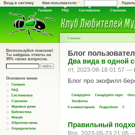
Вход в систему
Имя пользователя:
*
Парол
Галерея
FAQ
Систематика
Строение
Главная
Воспользуйся поиском!
Блог пользовател
Ты найдешь ответы на
99% своих вопросов.
Два вида в одной 
пт, 2023-08-18 01:57 —
Основное меню
Блог про экофилл бер
Галерея
FAQ
Cataglyphis
Cataglyphis niger
Oeco
Систематика
Строение
Экофилы
Муравьи дома
0
5 комментариев
Подробнее
Библиотека
Форум
Правильный подход
Обратная связь
Определители
Втр, 2023-05-23 21:05