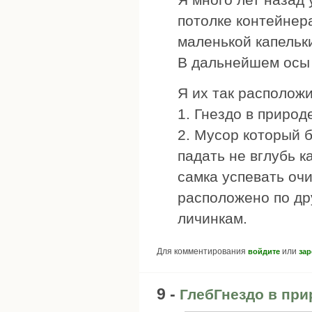
потолке контейнер
маленькой капельки
В дальнейшем осы 
Я их так располож
1. Гнездо в природ
2. Мусор который 
падать не вглубь к
самка успевать очи
расположено по дру
личинкам.
Для комментирования
или
войдите
зар
9 -
ГлебГнездо в при