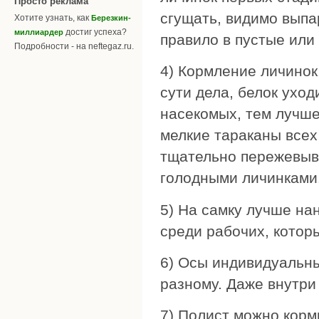
Просто реклама
сгущать, видимо выпар
Хотите узнать, как
Березкин-
достиг успеха?
миллиардер
правило в пустые или
Подробности - на neftegaz.ru.
4) Кормление личинок
сути дела, белок ухо
насекомых, тем лучше
мелкие тараканы всех
тщательно пережевыва
голодными личинками
5) На самку лучше нан
среди рабочих, котор
6) Осы индивидуальны
разному. Даже внутри
7) Полист можно корм