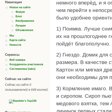
немного вперёд, и я 
Навигация
Новое на сайте
чем перейти к непоср
Форум
было удобнее ориенти
Блог
Изображения
Лучшее
1) Поимка. Лучше сни
Объявления
их на прошлогоднее г
Мы
Карта сайта
пойдёт благополучно.
Новости
2) Гнездо. Домик для
Сервисы
Веб камера
размера. В качестве 
Координаты участников
Картон или мягкая др
Систематика (tabs)
они необходимы для п
Сейчас на сайте
Сейчас на сайте
0
3) Кормление имаго. 
пользователей
и
648 гостей
.
и сиропом. Сироп пью
медового взятка, тем 
личинок первых стади