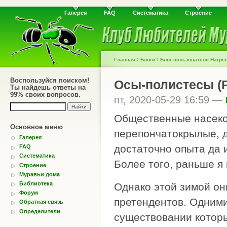
Галерея
FAQ
Систематика
Строение
›
›
Главная
Блоги
Блог пользователя Harpe
Воспользуйся поиском!
Осы-полистесы (P
Ты найдешь ответы на
99% своих вопросов.
пт, 2020-05-29 16:59 —
Общественные насеко
Основное меню
перепончатокрылые, д
Галерея
достаточно опыта да и
FAQ
Систематика
Более того, раньше я
Строение
Муравьи дома
Библиотека
Однако этой зимой он
Форум
претендентов. Одними
Обратная связь
Определители
существовании которы