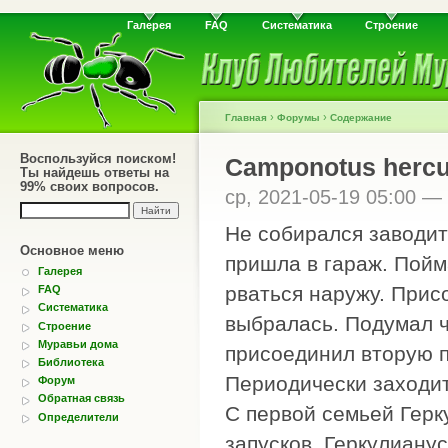
Галерея
FAQ
Систематика
Строение
›
›
Главная
Форумы
Содержание
Воспользуйся поиском!
Сamponotus hercu
Ты найдешь ответы на
99% своих вопросов.
ср, 2021-05-19 05:00 —
Не собирался заводит
Основное меню
пришла в гараж. Пойм
Галерея
рваться наружу. Прис
FAQ
Систематика
выбралась. Подумал ч
Строение
Муравьи дома
присоединил вторую п
Библиотека
Периодически заходит
Форум
Обратная связь
С первой семьей Герк
Определители
запусков. Геркулианус