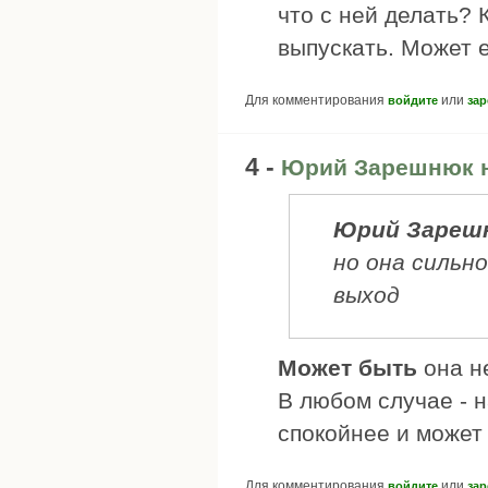
что с ней делать? 
выпускать. Может е
Для комментирования
или
войдите
зар
4 -
Юрий Зарешнюк н
Юрий Зареш
но она сильн
выход
Может быть
она н
В любом случае - н
спокойнее и может 
Для комментирования
или
войдите
зар