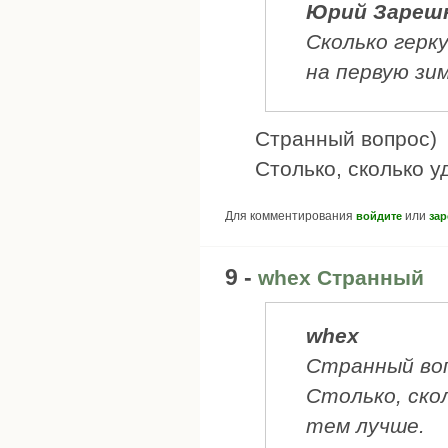
Юрий Зареш
Сколько герк
на первую зи
Странный вопрос)
Столько, сколько у
Для комментирования
или
войдите
зар
9 -
whex Странный
whex
Странный во
Столько, ско
тем лучше.