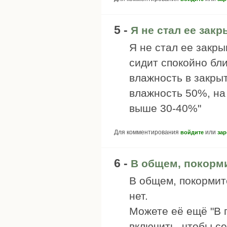
5 -
Я не стал ее зак
Я не стал ее закры
сидит спокойно бл
влажность в закры
влажность 50%, на
выше 30-40%"
Для комментирования
или
войдите
зар
6 -
В общем, покорми
В общем, покормите
нет.
Можете её ещё "В 
включить, чтобы се