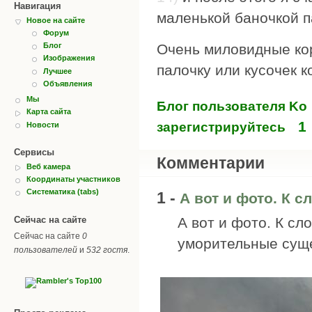
Навигация
маленькой баночкой п
Новое на сайте
Форум
Очень миловидные ко
Блог
Изображения
палочку или кусочек к
Лучшее
Объявления
Мы
Блог пользователя Ko
Карта сайта
1
зарегистрируйтесь
Новости
Сервисы
Комментарии
Веб камера
Координаты участников
Систематика (tabs)
1 -
А вот и фото. К с
А вот и фото. К сл
Сейчас на сайте
Сейчас на сайте
0
уморительные сущ
пользователей
и
532 гостя
.