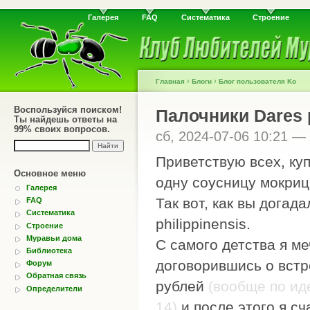
Галерея
FAQ
Систематика
Строение
›
›
Главная
Блоги
Блог пользователя Ko
Воспользуйся поиском!
Палочники Dаrеs р
Ты найдешь ответы на
99% своих вопросов.
сб, 2024-07-06 10:21 —
Приветствую всех, куп
Основное меню
одну соусницу мокриц
Галерея
Так вот, как вы догад
FAQ
Систематика
рhiliррinеnsis.
Строение
Муравьи дома
С самого детства я ме
Библиотека
договорившись о встре
Форум
Обратная связь
рублей
(вообще по ид
Определители
14)
и после этого я с