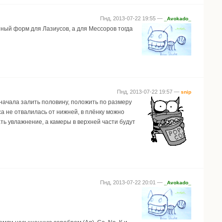
Пнд, 2013-07-22 19:55 —
_Avokado_
пный форм для Лазиусов, а для Мессоров тогда
Пнд, 2013-07-22 19:57 —
snip
Сначала залить половину, положить по размеру
са не отвалилась от нижней, в плёнку можно
ать увлажнение, а камеры в верхней части будут
Пнд, 2013-07-22 20:01 —
_Avokado_