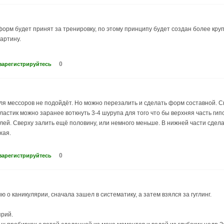
форм будет принят за тренировку, по этому принципу будет создан более кру
артину.
0
зарегистрируйтесь
для мессоров не подойдёт. Но можно перезалить и сделать форм составной. 
пластик можно заранее воткнуть 3-4 шурупа для того что бы верхняя часть гип
елей. Сверху залить ещё половину, или немного меньше. В нижней части сдел
хая.
0
зарегистрируйтесь
о каникулярии, сначала зашел в систематику, а затем взялся за гуглинг.
ярий.