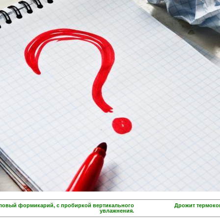
иловый формикарий, с пробиркой вертикального
Дрожит термоков
увлажнения.