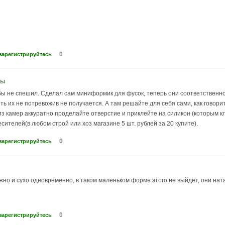
0
зарегистрируйтесь
бы
ы не спешил. Сделал сам миниформик для фусок, теперь они соответственно ж
ть их не потревожив не получается. А там решайте для себя сами, как говори
из камер аккуратно проделайте отверстие и приклейте на силикон (которым к
есителей(в любом строй или хоз магазине 5 шт. рублей за 20 купите).
0
зарегистрируйтесь
но и сухо одновременно, в таком маленьком форме этого не выйдет, они ната
0
зарегистрируйтесь