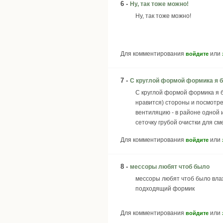
6 -
Ну, так тоже можно!
Ну, так тоже можно!
Для комментирования
или
войдите
7 -
С круглой формой формика я 
С круглой формой формика я б
нравится) стороны и посмотре
вентиляцию - в районе одной 
сеточку грубой очистки для см
Для комментирования
или
войдите
8 -
мессоры любят чтоб было
мессоры любят чтоб было влаж
подходящий формик
Для комментирования
или
войдите