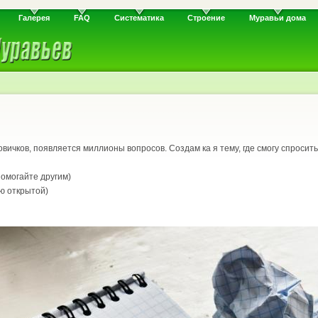
Галерея
FAQ
Систематика
Строение
Муравьи дома
 новичков, появляется миллионы вопросов. Создам ка я тему, где смогу спросит
помогайте другим)
яю открытой)