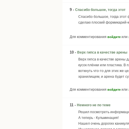
9 -
Спасибо большое, тогда этот
Спасибо большое, тогда этот 
сделаю плоский формикарий-к
Для комментирования
или
войдите
10 -
Верх гипса в качестве арены
Верх гипса в качестве арены 
кусок плёнки или пластика. В 
воткнуть что-то для этих же ц
хранилищем, и арена будет су
Для комментирования
или
войдите
11 -
Немного не по теме
Решил посмотреть информацию 
А теперь - Кульминация!
Нашел очень дорогих каникул