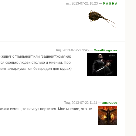
вс, 2013-07-21 18:23 —
P A S H A
Пнд, 2013-07-22 09:45 —
GreatMongoose
ивут с "тыльной" или "задней"(кому как
тся сколько людей столько и мнений. Про
леят аквариумы, он безвреден для мурах)
Пнд, 2013-07-22 11:11 —
altair3000
скаю семян, те начнут портится. Мое мнение, это не