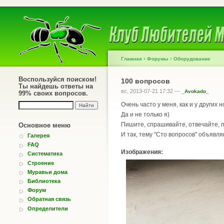
›
›
Главная
Форумы
Оборудование
Воспользуйся поиском!
100 вопросов
Ты найдешь ответы на
вс, 2013-07-21 17:32 —
_Avokado_
99% своих вопросов.
Очень часто у меня, как и у других
Да и не только я)
Пишите, спрашивайте, отвечайте, 
Основное меню
И так, тему "Сто вопросов" объявл
Галерея
FAQ
Изображения:
Систематика
Строение
Муравьи дома
Библиотека
Форум
Обратная связь
Определители