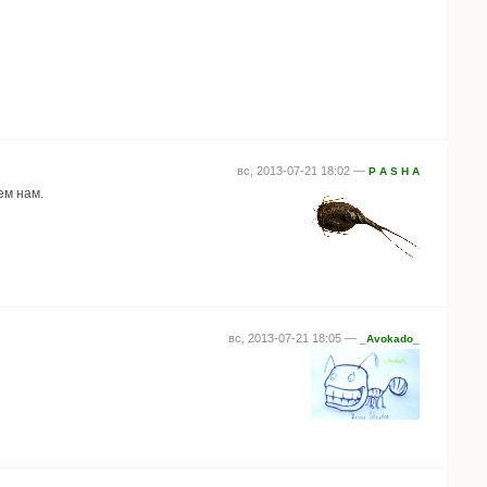
вс, 2013-07-21 18:02 —
P A S H A
ем нам.
вс, 2013-07-21 18:05 —
_Avokado_