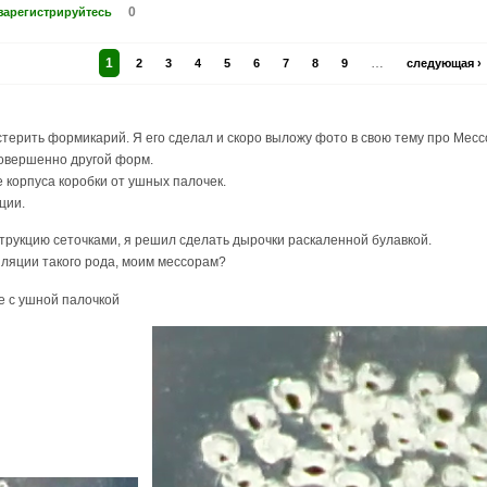
0
зарегистрируйтесь
1
…
2
3
4
5
6
7
8
9
следующая ›
терить формикарий. Я его сделал и скоро выложу фото в свою тему про Месс
совершенно другой форм.
 корпуса коробки от ушных палочек.
ции.
трукцию сеточками, я решил сделать дырочки раскаленной булавкой.
тиляции такого рода, моим мессорам?
е с ушной палочкой