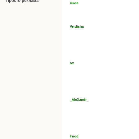
Просто реклама
Яков
Verdisha
bx
_AleXandr_
Firod