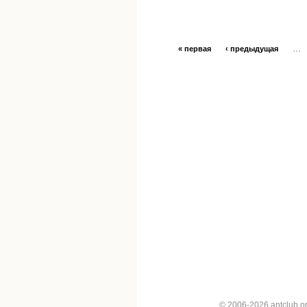
…
« первая
‹ предыдущая
© 2006-2026 antclub.