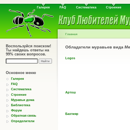
Галерея
FAQ
Систематика
Строение
Главная
Воспользуйся поиском!
Обладатели муравьев вида
Me
Ты найдешь ответы на
99% своих вопросов.
Logos
Основное меню
Галерея
FAQ
Систематика
Артош
Строение
Муравьи дома
Библиотека
Форум
Бахтияр
Обратная связь
Определители