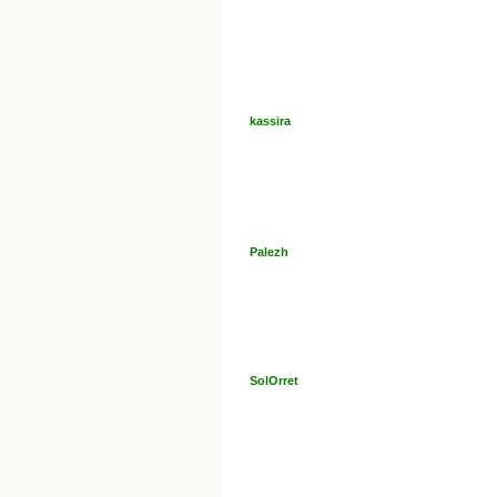
kassira
Palezh
SolOrret