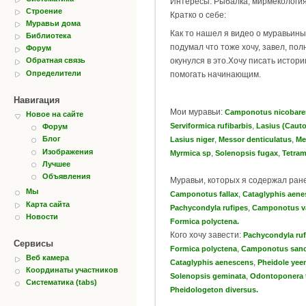
Интересы: Рыбалка, мирмекология
Строение
Кратко о себе:
Муравьи дома
Как то нашел я видео о муравьины
Библиотека
подумал что тоже хочу, завел, пол
Форум
окунулся в это.Хочу писать истори
Обратная связь
Определители
помогать начинающим.
Навигация
Мои муравьи:
Camponotus nicobare
Новое на сайте
,
Serviformica rufibarbis
Lasius (Cauto
Форум
,
,
Блог
Lasius niger
Messor denticulatus
Me
Изображения
,
,
Myrmica sp
Solenopsis fugax
Tetram
Лучшее
Объявления
Муравьи, которых я содержал ран
Мы
,
Camponotus fallax
Cataglyphis aene
Карта сайта
,
Pachycondyla rufipes
Camponotus v
Новости
Formica polyctena.
Кого хочу завести:
Pachycondyla ruf
Сервисы
,
Formica polyctena
Camponotus sanc
Веб камера
,
Cataglyphis aenescens
Pheidole yee
Координаты участников
,
Solenopsis geminata
Odontoponera 
Систематика (tabs)
Pheidologeton diversus.