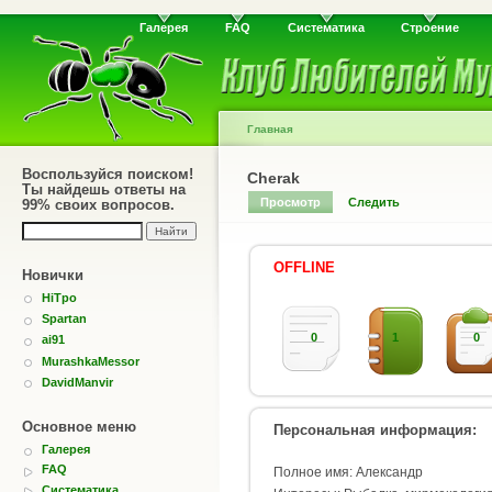
Галерея
FAQ
Систематика
Строение
Главная
Воспользуйся поиском!
Cherak
Ты найдешь ответы на
Просмотр
Следить
99% своих вопросов.
OFFLINE
Новички
HiTpo
Spartan
0
1
0
ai91
MurashkaMessor
DavidManvir
Основное меню
Персональная информация:
Галерея
FAQ
Полное имя: Александр
Систематика