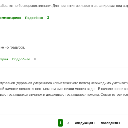
«абсолютно бесперспективная». Для принятия жильцов я спланировал под выр
3
комментариев
Подробнее
е +5 градусов.
0
тария
Подробнее
уравьев (муравьев умеренного климатического пояса) необходимо учитывать 
ой зимовки является неотъемлемым в жизни многих видов. В начале осени ко
вают оставшихся личинок и дохаживают оставшиеся коконы. Семья готовится
1
2
следующая ›
последняя »