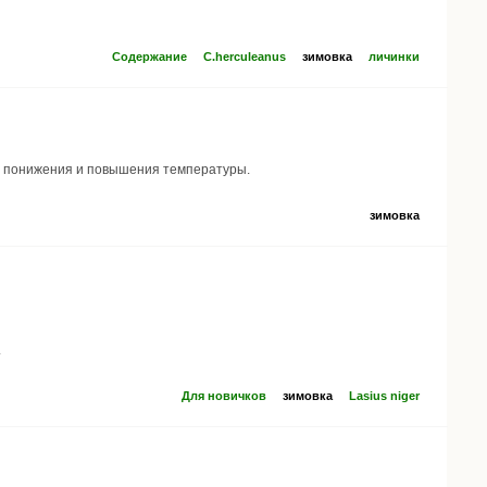
Содержание
C.herculeanus
зимовка
личинки
ого понижения и повышения температуры.
зимовка
.
Для новичков
зимовка
Lasius niger