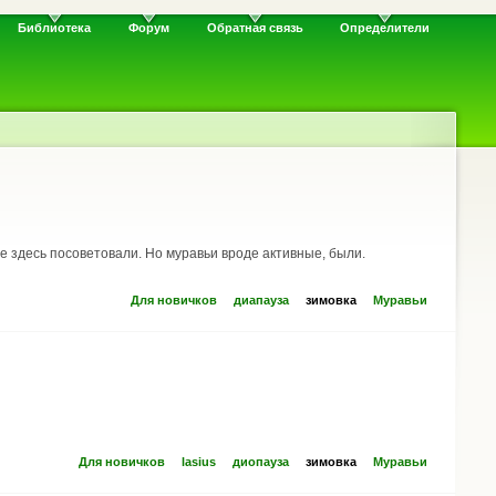
Библиотека
Форум
Обратная связь
Определители
мне здесь посоветовали. Но муравьи вроде активные, были.
Для новичков
диапауза
зимовка
Муравьи
Для новичков
lasius
диопауза
зимовка
Муравьи