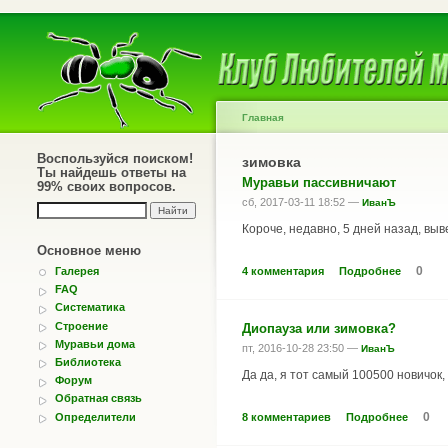
Главная
Воспользуйся поиском!
зимовка
Ты найдешь ответы на
Муравьи пассивничают
99% своих вопросов.
сб, 2017-03-11 18:52 —
ИванЪ
Короче, недавно, 5 дней назад, выв
Основное меню
0
4 комментария
Подробнее
Галерея
FAQ
Систематика
Строение
Диопауза или зимовка?
Муравьи дома
пт, 2016-10-28 23:50 —
ИванЪ
Библиотека
Да да, я тот самый 100500 нови
Форум
Обратная связь
0
Определители
8 комментариев
Подробнее