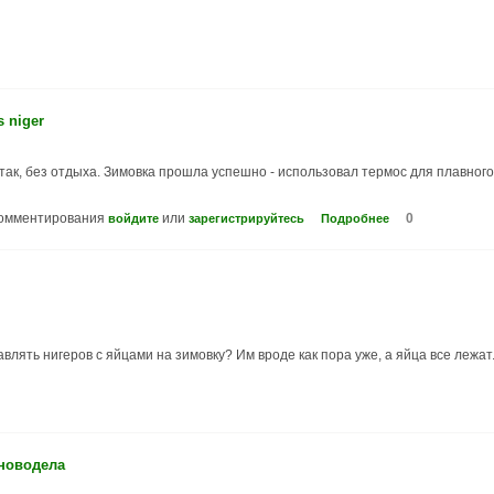
 niger
а так, без отдыха. Зимовка прошла успешно - использовал термос для плавн
комментирования
или
0
войдите
зарегистрируйтесь
Подробнее
влять нигеров с яйцами на зимовку? Им вроде как пора уже, а яйца все лежат
 новодела