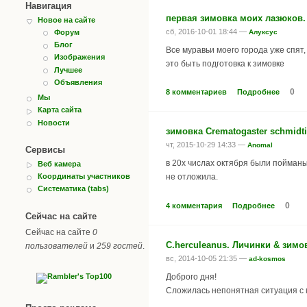
Навигация
первая зимовка моих лазюков.
Новое на сайте
сб, 2016-10-01 18:44 —
Алуксус
Форум
Блог
Все муравьи моего города уже спят,
Изображения
это быть подготовка к зимовке
Лучшее
Объявления
0
8 комментариев
Подробнее
Мы
Карта сайта
Новости
зимовка Crematogaster schmidti
чт, 2015-10-29 14:33 —
Anomal
Сервисы
в 20х числах октября были пойманы
Веб камера
Координаты участников
не отложила.
Систематика (tabs)
0
4 комментария
Подробнее
Сейчас на сайте
Сейчас на сайте
0
C.herculeanus. Личинки & зимов
пользователей
и
259 гостей
.
вс, 2014-10-05 21:35 —
ad-kosmos
Доброго дня!
Сложилась непонятная ситуация с м