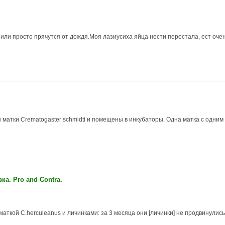
 или просто прячутся от дождя.Моя лазиусиха яйца нести перестала, ест очен
 матки Crematogaster schmidti и помещены в инкубаторы. Одна матка с одним
ка. Pro and Contra.
аткой С.herculeanus и личинками: за 3 месяца они [личинки] не продвинулись