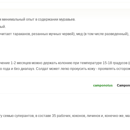
 минимальный опыт в содержании муравьев.
вый.
итает тараканов, резанных мучных червей), мед (в том числе разведенный),
 года и без диапауз. Солдат может легко прокусить кожу - проявлять осторож
camponotus
Campono
ry семью суперантов, в составе 35 рабочих, коконов, личинок и, конечно-же, 