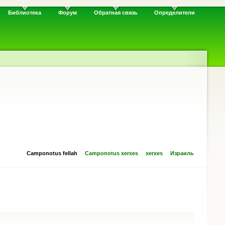
Библиотека
Форум
Обратная связь
Определители
Camponotus fellah
Camponotus xerxes
xerxes
Израиль