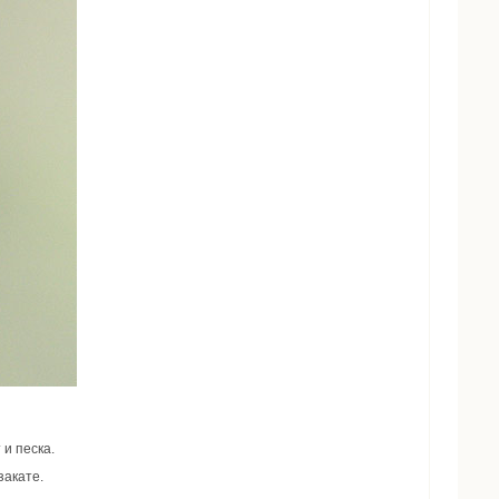
 и песка.
закате.