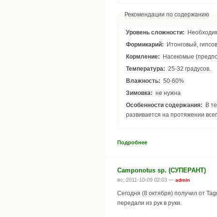
Рекомендации по содержанию
Уровень сложности:
Необходим
Формикарий:
Итонговый, гипсо
Кормление:
Насекомые (предпоч
Температура:
25-32 градусов.
Влажность:
50-60%
Зимовка:
не нужна
Особенности содержания:
В течение 1-2 месяцев можно держать колонию при температуре 15-18 градусов (искусственная диапауза). Однако данный вид без проблем
развивается на протяжении всего
Подробнее
Camponotus sp. (СУПЕРАНТ)
вс, 2011-10-09 02:03 —
admin
Сегодня (8 октября) получил от Tag
передали из рук в руки.