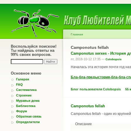
Главная
Воспользуйся поиском!
Camponotus fellah
Ты найдешь ответы на
Camponotus xerxes - История 
99% своих вопросов.
пт, 2018-10-12 17:35 —
Colobopsis
Началась эта история почти год наз
Основное меню
Бла-бла-предыстория-бла-бла-сп
Галерея
FAQ
Блог пользователя Colobopsis
55 
Систематика
Строение
Муравьи дома
Camponotus fellah
Библиотека
Форум
Camponotus fellah - один из крупн
Обратная связь
Определители
Описание