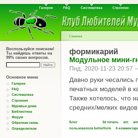
Галерея
FAQ
Систематика
Строение
Главная
Воспользуйся поиском!
формикарий
Ты найдешь ответы на
99% своих вопросов.
Модульное мини-гн
Пнд, 2020-11-23 20:57
Основное меню
Давно руки чесались 
Галерея
печатных моделей в к
FAQ
Систематика
Также хотелось, что 
Строение
средних/мелких видов
Муравьи дома
Библиотека
Форум
Блог
3d печать
ant
an
Обратная связь
пользователя betterform
6 комментар
Определители