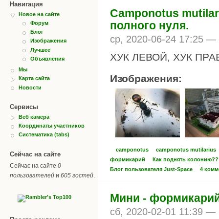
Навигация
Camponotus mutilar
Новое на сайте
полного нуля.
Форум
Блог
ср, 2020-06-24 17:25 —
Изображения
Лучшее
ХУК ЛЕВОЙ, ХУК ПРА
Объявления
Мы
Изображения:
Карта сайта
Новости
Сервисы
Веб камера
Координаты участников
Систематика (tabs)
camponotus
camponotus mutilarius
Сейчас на сайте
формикарий
Как поднять колонию??
Сейчас на сайте
0
Блог пользователя Just-Space
4 комм
пользователей
и
605 гостей
.
Мини - формикарий
сб, 2020-02-01 11:39 —