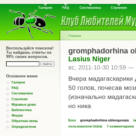
Галерея
FAQ
Систематика
Строение
Главная
Воспользуйся поиском!
gromphadorhina o
Ты найдешь ответы на
99% своих вопросов.
Lasius Niger
вс, 2011-10-30 10:59 —
Основное меню
Вчера мадагаскарики 
Галерея
50 голов, почесав моз
FAQ
Систематика
(изначально мадагаск
Строение
но ника
Муравьи дома
Библиотека
Форум
Блог
gromphadorhina oblongonata
l
Обратная связь
пользователя Unbat
7 комментариев
Определители