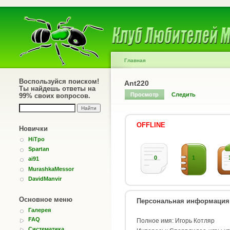
Главная
Воспользуйся поиском!
Ant220
Ты найдешь ответы на
Просмотр
Следить
99% своих вопросов.
OFFLINE
Новички
HiTpo
Spartan
0
1
ai91
MurashkaMessor
DavidManvir
Основное меню
Персональная информация
Галерея
FAQ
Полное имя: Игорь Котляр
Систематика