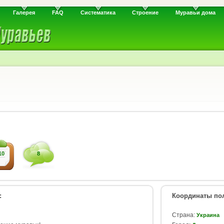
Галерея
FAQ
Систематика
Строение
Муравьи дома
10
8
:
Координаты пол
Страна:
Украина