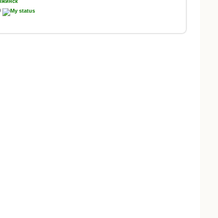
ржинск
9