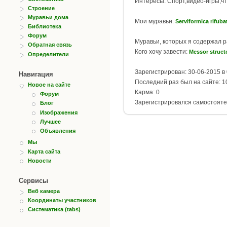
Интересы: Спорт,видео-игры,чт
Строение
Муравьи дома
Мои муравьи:
Serviformica rifuba
Библиотека
Форум
Муравьи, которых я содержал 
Обратная связь
Кого хочу завести:
Messor structo
Определители
Зарегистрирован: 30-06-2015 в 
Навигация
Последний раз был на сайте: 10
Новое на сайте
Карма: 0
Форум
Зарегистрировался самостояте
Блог
Изображения
Лучшее
Объявления
Мы
Карта сайта
Новости
Сервисы
Веб камера
Координаты участников
Систематика (tabs)