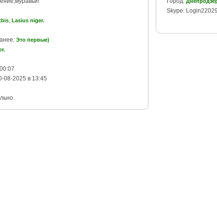
ение,муравьи!
Город:
Днепродзе
Skype: Login2202
,
tbis
Lasius niger.
ранее:
Это первые)
r.
00:07
-08-2025 в 13:45
льно.