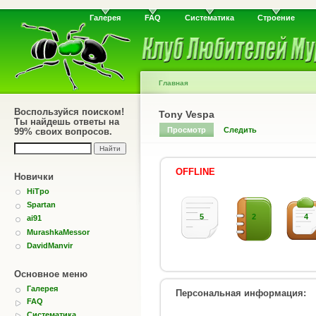
Галерея
FAQ
Систематика
Строение
Главная
Воспользуйся поиском!
Tony Vespa
Ты найдешь ответы на
Просмотр
Следить
99% своих вопросов.
OFFLINE
Новички
HiTpo
Spartan
5
2
4
ai91
MurashkaMessor
DavidManvir
Основное меню
Галерея
Персональная информация:
FAQ
Систематика