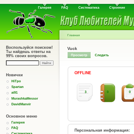
Галерея
FAQ
Систематика
Строение
Главная
Воспользуйся поиском!
Vuck
Ты найдешь ответы на
Просмотр
Следить
99% своих вопросов.
OFFLINE
Новички
HiTpo
Spartan
3
0
0
ai91
MurashkaMessor
DavidManvir
Основное меню
Галерея
FAQ
Персональная информация:
Систематика