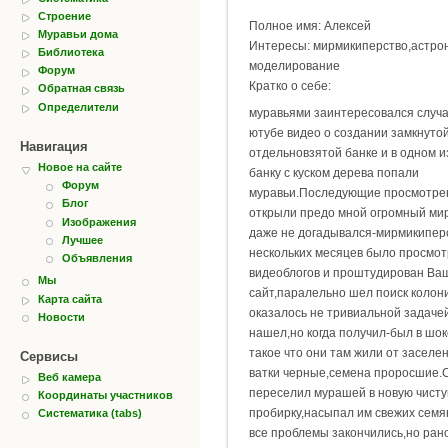
Строение
Полное имя: Алексей
Муравьи дома
Интересы: мирмикиперство,астро
Библиотека
моделирование
Форум
Кратко о себе:
Обратная связь
Определители
муравьями заинтересовался случ
ютубе видео о создании замкнуто
Навигация
отдельновзятой банке и в одном и
Новое на сайте
банку с куском дерева попали
Форум
муравьи.Последующие просмотре
Блог
открыли предо мной огромный мир
Изображения
даже не догадывался-мирмикипер
Лучшее
нескольких месяцев было просмо
Объявления
видеоблогов и проштудирован Ва
Мы
сайт,паралельно шел поиск колон
Карта сайта
оказалось не тривиальной задаче
Новости
нашел,но когда получил-был в шо
такое что они там жили от заселе
Сервисы
ватки черные,семена проросшие.
Веб камера
переселил мурашей в новую чист
Координаты участников
пробирку,насыпал им свежих семя
Систематика (tabs)
все проблемы закончились,но ран