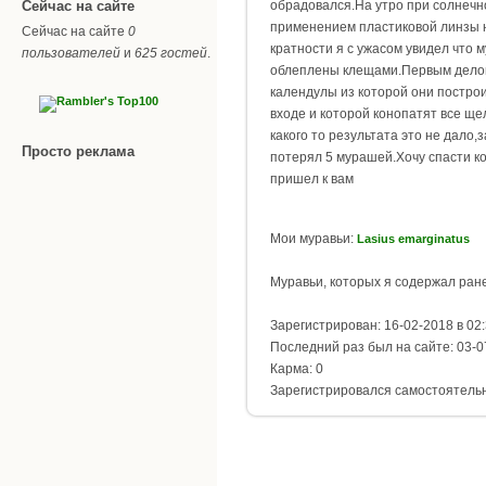
Сейчас на сайте
обрадовался.На утро при солнечн
применением пластиковой линзы 
Сейчас на сайте
0
кратности я с ужасом увидел что 
пользователей
и
625 гостей
.
облеплены клещами.Первым дело
календулы из которой они постро
входе и которой конопатят все ще
какого то результата это не дало,
Просто реклама
потерял 5 мурашей.Хочу спасти к
пришел к вам
Мои муравьи:
Lasius emarginatus
Муравьи, которых я содержал ран
Зарегистрирован: 16-02-2018 в 02
Последний раз был на сайте: 03-0
Карма: 0
Зарегистрировался самостоятель