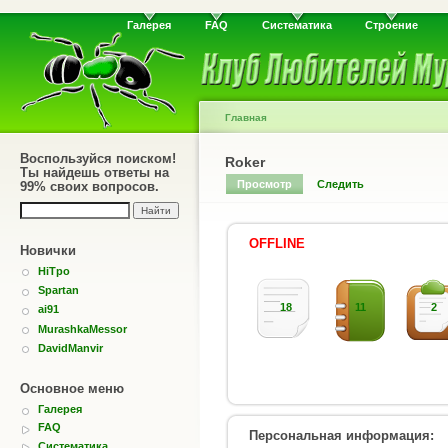
Галерея
FAQ
Систематика
Строение
Главная
Воспользуйся поиском!
Roker
Ты найдешь ответы на
Просмотр
Следить
99% своих вопросов.
OFFLINE
Новички
HiTpo
Spartan
18
11
2
ai91
MurashkaMessor
DavidManvir
Основное меню
Галерея
FAQ
Персональная информация:
Систематика