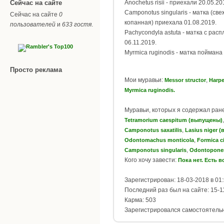
Сейчас на сайте
Anochetus risii - приехали 20.05.20
Camponotus singularis - матка (св
Сейчас на сайте
0
копанная) приехала 01.08.2019.
пользователей
и
633 гостя
.
Pachycondyla astuta - матка с рас
06.11.2019.
Myrmica ruginodis - матка поймана
Просто реклама
Мои муравьи:
,
Messor structor
Harpe
Myrmica ruginodis.
Муравьи, которых я содержал ран
Tetramorium caespitum (выпущены)
,
Camponotus saxatilis
Lasius niger 
,
Odontomachus monticola
Formica c
,
Camponotus singularis
Odontoponer
Кого хочу завести:
Пока нет. Есть в
Зарегистрирован: 18-03-2018 в 01
Последний раз был на сайте: 15-1
Карма: 503
Зарегистрировался самостоятель