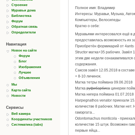
Строение
Полное имя: Владимир
Муравьи дома
Интересы: Муравьи, Музыка, Авто
Библиотека
Компьютеры, Велосипеды
Форум
Кратко о себе:
Обратная связь
Определители
Муравьями интересовался ещё в д
предоставилась возможность их з
Навигация
Приобретён формикарий от 4ants 
Новое на сайте
Structor матка+35 рабочих. Завёл 
Форум
этим две недели ознакамливался 
Блог
содержания.
Изображения
Саксов завёл 12.05.2018 в составе
Лучшее
+ 8-10 личинок.
Объявления
Матка тетры поймана 09.06.2018
Мы
Матка
руфибарбиса
цинерии пойм
Карта сайта
Матка нигера поймана 01.07.2018
Новости
Harpegnathos venator приехали 15
количестве 8 рабочих. Матки нет.
Сервисы
гамэргата...
Веб камера
Odontomachus monticola - приехал
Координаты участников
количестве 15 штук. Возможен гамэ
Систематика (tabs)
первые яйца...