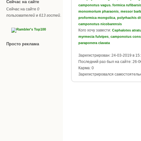
Сейчас на сайте
camponotus vagus. formica rufibarsi
Сейчас на сайте
0
,
monomorium pharaonis
messor bar
пользователей
и
613 гостей
.
,
proformica mongolica
polyrhachis d
camponotus nicobarensis
Кого хочу завести:
Cephalotes atrat
,
myrmecia fulvipes
camponotus cons
paraponera clavata
Просто реклама
Зарегистрирован: 24-03-2019 в 15
Последний раз был на сайте: 26-0
Карма: 0
Зарегистрировался самостоятель