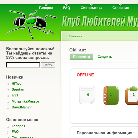
Галерея
FAQ
Систематика
Строение
Главная
Воспользуйся поиском!
Old_ant
Ты найдешь ответы на
Просмотр
Следить
99% своих вопросов.
OFFLINE
Новички
HiTpo
Spartan
0
1
1
ai91
MurashkaMessor
DavidManvir
Основное меню
Галерея
FAQ
Персональная информация:
Систематика