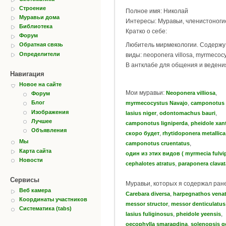
Строение
Полное имя: Николай
Муравьи дома
Интересы: Муравьи, членистоноги
Библиотека
Кратко о себе:
Форум
Любитель мирмекологии. Содержу 
Обратная связь
Определители
виды: neoponera villosa, myrmecocy
В антклабе для общения и ведения
Навигация
Новое на сайте
Мои муравьи:
,
Neoponera villiosa
Форум
,
Блог
myrmecocystus Navajo
camponotus 
Изображения
,
,
lasius niger
odontomachus bauri
Лучшее
,
camponotus ligniperda
pheidole xan
Объявления
,
скоро будет
rhytidoponera metallica
Мы
,
camponotus cruentatus
Карта сайта
один из этих видов ( myrmecia fulvi
Новости
,
cephalotes atratus
paraponera clavat
Сервисы
Муравьи, которых я содержал ран
Веб камера
,
Carebara diversa
harpegnathos vena
Координаты участников
,
messor structor
messor denticulatus
Систематика (tabs)
,
,
lasius fuliginosus
pheidole yeensis
,
oecophylla smaragdina
solenopsis g