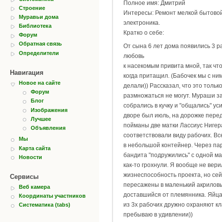
Полное имя: Дмитрий
Строение
Интересы: Ремонт мелкой бытовой
Муравьи дома
электроника.
Библиотека
Кратко о себе:
Форум
Обратная связь
От сына 6 лет дома появились 3 р
Определители
любовь
к насекомым привита мной, так что
Навигация
когда притащил. (Бабочек мы с ним
Новое на сайте
делали)) Рассказал, что это тольк
Форум
размножаться не могут. Мураши за
Блог
собрались в кучку и "общались" уси
Изображения
дворе был июль, на дорожке пере
Лучшее
пойманы две матки Лассиус Нигер
Объявления
соответствовали виду рабочих. В
Мы
в небольшой контейнер. Через пар
Карта сайта
бандита "подружились" с одной ма
Новости
как-то грохнули. Я вообще не вери
жизнеспособность проекта, но сей
Сервисы
пересажены в маленький акрилов
Веб камера
доставшийся от племянника. Яйца
Координаты участников
из 3х рабочих дружно охраняют кла
Систематика (tabs)
пребываю в удивлении))