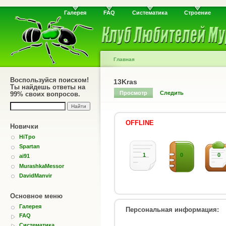
Галерея
FAQ
Систематика
Строение
Главная
Воспользуйся поиском!
13Kras
Ты найдешь ответы на
Просмотр
Следить
99% своих вопросов.
OFFLINE
Новички
HiTpo
Spartan
1
0
0
ai91
MurashkaMessor
DavidManvir
Основное меню
Галерея
Персональная информация:
FAQ
Систематика