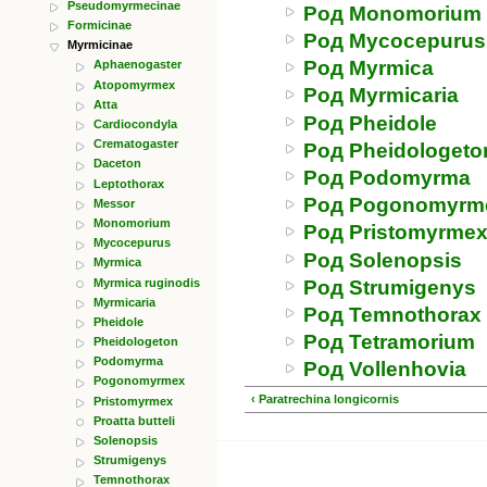
Pseudomyrmecinae
Род Monomorium
Formicinae
Род Mycocepurus
Myrmicinae
Род Myrmica
Aphaenogaster
Atopomyrmex
Род Myrmicaria
Atta
Род Pheidole
Cardiocondyla
Crematogaster
Род Pheidologeto
Daceton
Род Podomyrma
Leptothorax
Род Pogonomyrm
Messor
Monomorium
Род Pristomyrme
Mycocepurus
Род Solenopsis
Myrmica
Myrmica ruginodis
Род Strumigenys
Myrmicaria
Род Temnothorax
Pheidole
Род Tetramorium
Pheidologeton
Podomyrma
Род Vollenhovia
Pogonomyrmex
‹ Paratrechina longicornis
Pristomyrmex
Proatta butteli
Solenopsis
Strumigenys
Temnothorax