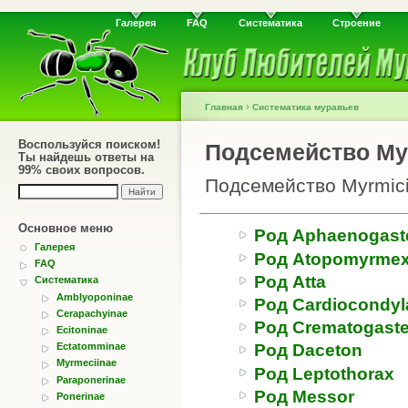
Галерея
FAQ
Систематика
Строение
›
Главная
Систематика муравьев
Воспользуйся поиском!
Подсемейство My
Ты найдешь ответы на
99% своих вопросов.
Подсемейство Myrmic
Основное меню
Род Aphaenogast
Галерея
Род Atopomyrme
FAQ
Род Atta
Систематика
Amblyoponinae
Род Cardiocondyl
Cerapachyinae
Род Crematogaste
Ecitoninae
Ectatomminae
Род Daceton
Myrmeciinae
Род Leptothorax
Paraponerinae
Род Messor
Ponerinae