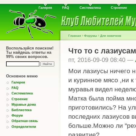
Галерея
FAQ
Систематика
Строение
›
›
Главная
Форумы
Для новичков
Воспользуйся поиском!
Что то с лазиуса
Ты найдешь ответы на
99% своих вопросов.
пт, 2016-09-09 08:40 —
Мои лазиусы ничего н
Основное меню
и куринное мясо ,ни к
Галерея
муравья видел неделю(
FAQ
Систематика
Матка была пойма мно
Строение
Муравьи дома
приготовились? На ул
Библиотека
последних лазиусов в
Форум
Обратная связь
больше.Можно ли "ре
Определители
развитие?