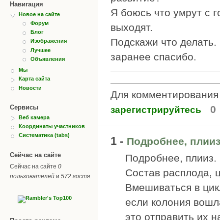
Навигация
Я боюсь что умрут с г
Новое на сайте
Форум
выходят.
Блог
Подскажи что делать.
Изображения
Лучшее
заранее спасибо.
Объявления
Мы
Карта сайта
Новости
Для комментировани
0
Сервисы
зарегистрируйтесь
Веб камера
Координаты участников
Систематика (tabs)
1 -
Подробнее, плииз
Сейчас на сайте
Подробнее, плииз.
Сейчас на сайте
0
Состав расплода, ц
пользователей
и
572 гостя
.
Вмешиваться в цик
если колония вошла
это отправить их н