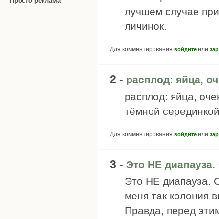
Просто реклама
лучшем случае прив
личинок.
Для комментирования
или
войдите
зар
2 -
расплод: яйца, о
расплод: яйца, оч
тёмной серединкой)
Для комментирования
или
войдите
зар
3 -
Это НЕ диапауза
Это НЕ диапауза. С
меня так колония в
Правда, перед эти