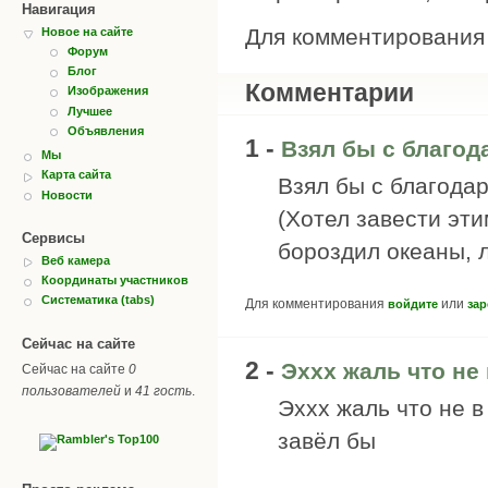
Навигация
Для комментировани
Новое на сайте
Форум
Блог
Комментарии
Изображения
Лучшее
Объявления
1 -
Взял бы с благо
Мы
Карта сайта
Взял бы с благода
Новости
(Хотел завести эти
Сервисы
бороздил океаны, л
Веб камера
Координаты участников
Систематика (tabs)
Для комментирования
или
войдите
зар
Сейчас на сайте
2 -
Эххх жаль что не
Сейчас на сайте
0
пользователей
и
41 гость
.
Эххх жаль что не в
завёл бы