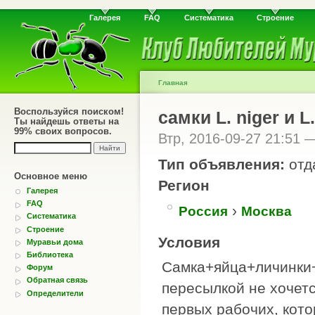
Галерея
FAQ
Систематика
Строение
Главная
Воспользуйся поиском!
самки L. niger и L
Ты найдешь ответы на
99% своих вопросов.
Втр, 2016-09-27 21:51
Тип объявления:
отд
Основное меню
Регион
Галерея
FAQ
›
Россия
Москва
Систематика
Строение
Условия
Муравьи дома
Библиотека
Самка+яйца+личинки+
Форум
Обратная связь
пересылкой не хочетс
Определители
первых рабочих, кот