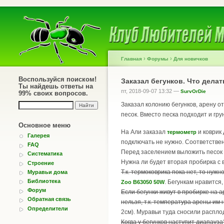
›
›
Главная
Форумы
Для новичков
Воспользуйся поиском!
Заказал бегунков. Что дела
Ты найдешь ответы на
пт, 2018-09-07 13:32 —
SurvOrDie
99% своих вопросов.
Заказал колонию бегунков, арену о
песок. Вместо песка подходит и гру
Основное меню
На Али заказал
и коврик 
термометр
Галерея
подключать не нужно. Соответствен
FAQ
Перед заселением выложить песок н
Систематика
Нужна ли будет вторая пробирка с 
Строение
Т.к. термоковрика пока нет, то нуж
Муравьи дома
Библиотека
. Бегункам нравится
Zoo B63050 50W
Форум
Если бегунки живут в пробирке на 
Обратная связь
нельзя, т.к. температура арены им
Определители
2см). Муравьи туда сносили распло
Когда у бегунков наступит диапауз