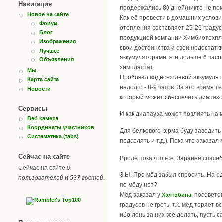
Навигация
продержались 80 дней(никто не пом
Новое на сайте
Как её провести в домашних услови
Форум
отопления составляет 25-26 граду
Блог
продукцией компании Химбиотехплас
Изображения
свои достоинства и свои недостатки
Лучшее
аккумуляторами, эти дольше 6 часо
Объявления
химпласта).
Мы
Пробовал водно-солевой аккумулято
Карта сайта
недолго - 8-9 часов. За это время
Новости
который может обеспечить диапазон
Сервисы
И как диапауза может повлиять на
Веб камера
Координаты участников
Для белкового корма буду заводить 
Систематика (tabs)
подселять и т.д.). Пока что заказал 
Сейчас на сайте
Вроде пока что всё. Заранее спаси
Сейчас на сайте
0
З.Ы. Про мёд забыл спросить.
На о
пользователей
и
537 гостей
.
по мёду нет?
Мёд заказал у
, посовето
Холтобина
градусов не греть, т.к. мёд теряет
ибо лень за них всё делать, пусть 