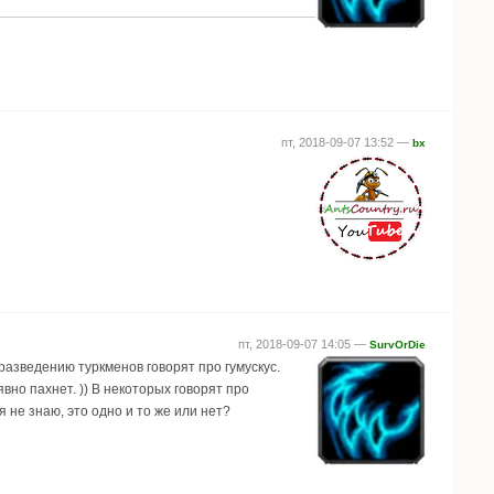
пт, 2018-09-07 13:52 —
bx
пт, 2018-09-07 14:05 —
SurvOrDie
разведению туркменов говорят про гумускус.
 явно пахнет. )) В некоторых говорят про
я не знаю, это одно и то же или нет?