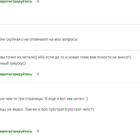
0
зарегистрируйтесь
не скудная и не отвечает на мои вопросы
вы точно их читали)) ибо если да то и новая тема вам ясности не внесет)
чный гумускус)
0
зарегистрируйтесь
ьше чем те три страницы. Я ещё и вот
читал. :)
это
цы на видео. Там же и про субстрат(субстрат чего?).
0
зарегистрируйтесь