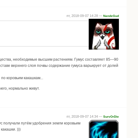
пт, 2018-09-07 14:28 —
NandeGud
ещества, необходимые высшим растениям. Гумус составляет 85—90
ставе верхнего слоя почвы содержание гумуса варьирует от долей
 по коровьим какашкам...
его, нормально живут.
пт, 2018-09-07 14:34 —
SurvOrDie
умус получали путём удобрения земли коровьим
акашки. )))