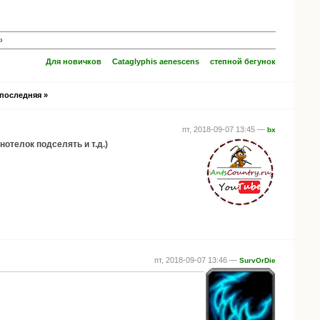
›
Для новичков
Cataglyphis aenescens
степной бегунок
последняя »
пт, 2018-09-07 13:45 —
bx
нотелок подселять и т.д.)
пт, 2018-09-07 13:46 —
SurvOrDie