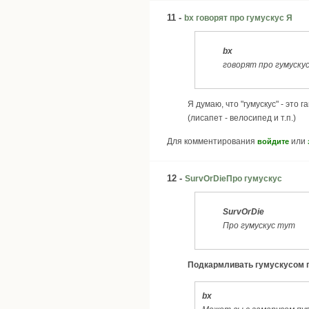
11 -
bx говорят про гумускус Я
bx
говорят про гумуску
Я думаю, что "гумускус" - это
(лисапет - велосипед и т.п.)
Для комментирования
или
войдите
12 -
SurvOrDieПро гумускус
SurvOrDie
Про гумускус тут
Подкармливать гумускусом пр
bx