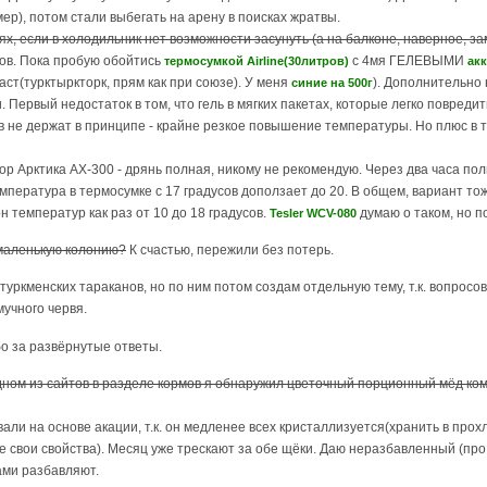
ер), потом стали выбегать на арену в поисках жратвы.
ях, если в холодильник нет возможности засунуть (а на балконе, наверное, з
сов. Пока пробую обойтись
с 4мя ГЕЛЕВЫМИ
термосумкой Airline(30литров)
ак
т(турктыркторк, прям как при союзе). У меня
). Дополнительно
синие на 500г
. Первый недостаток в том, что гель в мягких пакетах, которые легко повред
в не держат в принципе - крайне резкое повышение температуры. Но плюс в то
р Арктика АХ-300 - дрянь полная, никому не рекомендую. Через два часа по
 температура в термосумке с 17 градусов доползает до 20. В общем, вариант 
 температур как раз от 10 до 18 градусов.
думаю о таком, но по
Tesler WCV-080
 маленькую колонию?
К счастью, пережили без потерь.
туркменских тараканов, но по ним потом создам отдельную тему, т.к. вопросов
мучного червя.
бо за развёрнутые ответы.
дном из сайтов в разделе кормов я обнаружил цветочный порционный мёд ком
вали на основе акации, т.к. он медленее всех кристаллизуется(хранить в пр
 все свои свойства). Месяц уже трескают за обе щёки. Даю неразбавленный (пр
сами разбавляют.