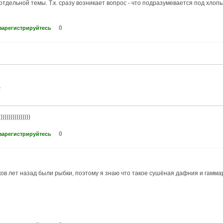
 отдельной темы. Т.к. сразу возникает вопрос - что подразумевается под хлоп
0
зарегистрируйтесь
с
))))))))))))
0
зарегистрируйтесь
ков лет назад были рыбки, поэтому я знаю что такое сушёная дафния и гаммару