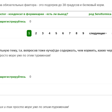
а обязательных фактора - это подогрев до 38 градусов и белковый корм.
ructor - конденсат в формикарии - есть ли выход?
род Serviformica 
0
зарегистрируйтесь
1
2
3
4
5
6
7
8
9
следующая ›
ьную тему, т.к. вопросов тоже куча(где содержать, чем кормить, каких чер
просто море уже по этим туркменам!
0
зарегистрируйтесь
их и так просто море уже по этим туркменам!