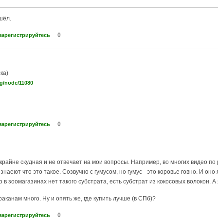
шёл.
0
зарегистрируйтесь
ка)
rg/node/11080
0
зарегистрируйтесь
крайне скудная и не отвечает на мои вопросы. Например, во многих видео по 
знаеют что это такое. Созвучно с гумусом, но гумус - это коровье говно. И оно
 в зоомагазинах нет такого субстрата, есть субстрат из кокосовых волокон. А 
раканам много. Ну и опять же, где купить лучше (в СПб)?
0
зарегистрируйтесь