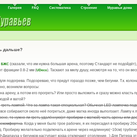
Галерея
FAQ
Систематика
Строение
Муравьи дома
ть дальше?
т
(сказали, что им нужна большая арена, поэтому Стандарт не подойдёт), 
БЖС
нт фракции 0.8-2 мм (
). Таскают за милу душу, несмотря на то, что он ве
UDeco
для подогрева. Подозреваю, что придут гораздо позже, чем бегунки. Т.к. коло
но, возникли вопросы:
а арену, а потом его прогреть? Или просто выложить и сразу можно класть 
водой и ватой?
но греть лампой. Что за лампа такая специальная? Обычная LED лампочка подо
, все собираются около неё погреться, даже матка иногда выползает. Лампу к
арене, то нужно ли греть удалённую(от пробирки с маткой) часть арены или 
 некомфортна.
Когда у меня было трое рабочих, я их пересадил в пробирку 20х
д. Пробирку желательно подключать к арене через недлинную(~10см) трубочк
а?
Диапауза у бегунков наступает когда отключают отопление. :) Для Питера э