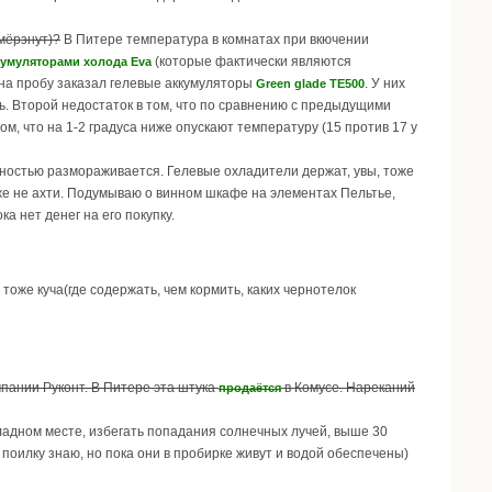
амёрзнут)?
В Питере температура в комнатах при вкючении
(которые фактически являются
кумуляторами холода Eva
 на пробу заказал гелевые аккумуляторы
. У них
Green glade ТЕ500
ить. Второй недостаток в том, что по сравнению с предыдущими
м, что на 1-2 градуса ниже опускают температуру (15 против 17 у
лностью размораживается. Гелевые охладители держат, увы, тоже
тоже не ахти. Подумываю о винном шкафе на элементах Пельтье,
ка нет денег на его покупку.
 тоже куча(где содержать, чем кормить, каких чернотелок
пании Руконт. В Питере эта штука
в Комусе. Нареканий
продаётся
охладном месте, избегать попадания солнечных лучей, выше 30
о поилку знаю, но пока они в пробирке живут и водой обеспечены)