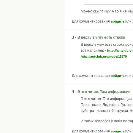
Можно ссылочку? А то я не на
Для комментирования
или
войдите
3 -
В верху в углу есть строка
В верху в углу есть строка поис
вот например -
http://antclub.o
http://antclub.org/node/11570
Для комментирования
или
войдите
4 -
Это я читал. Там информация
Это я читал. Там информация 
При этом ни Яндекс ни Гугл не 
субстрат кокосовой стружки. Но
И таких вопросов у меня по та
Для комментирования
или
войдите