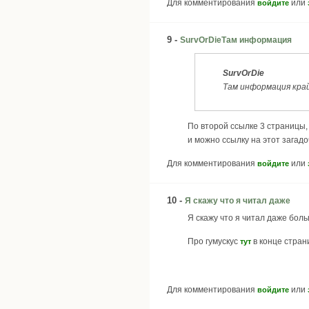
Для комментирования
или
войдите
9 -
SurvOrDieТам информация
SurvOrDie
Там информация край
По второй ссылке 3 страницы, 
и можно ссылку на этот загадо
Для комментирования
или
войдите
10 -
Я скажу что я читал даже
Я скажу что я читал даже бол
Про гумускус
в конце страни
тут
Для комментирования
или
войдите