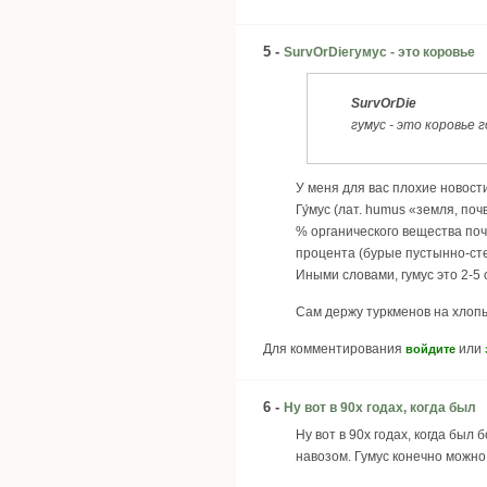
5 -
SurvOrDieгумус - это коровье
SurvOrDie
гумус - это коровье 
У меня для вас плохие новости
Гу́мус (лат. humus «земля, 
% органического вещества поч
процента (бурые пустынно-ст
Иными словами, гумус это 2-5 
Сам держу туркменов на хлопь
Для комментирования
или
войдите
6 -
Ну вот в 90х годах, когда был
Ну вот в 90х годах, когда был
навозом. Гумус конечно можно