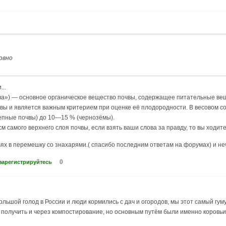
говно
...
почва») — основное органическое вещество почвы, содержащее питательные в
вы и является важным критерием при оценке её плодородности. В весовом со
епные почвы) до 10—15 % (чернозёмы).
см самого верхнего слоя почвы, если взять ваши слова за правду, то вы ходите
ях в перемешку со знахарями.( спасибо последним ответам на форумах) и неч
0
зарегистрируйтесь
 большой голод в России и люди кормились с дач и огородов, мы этот самый г
 получить и через компостирование, но основным путём были именно коровьи к