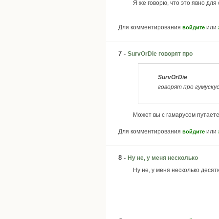
Я же говорю, что это явно для
Для комментирования
или
войдите
7 -
SurvOrDie говорят про
SurvOrDie
говорят про гумуску
Может вы с гамарусом путаете)))
Для комментирования
или
войдите
8 -
Ну не, у меня несколько
Ну не, у меня несколько десят