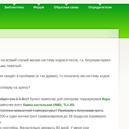
Библиотека
Форум
Обратная связь
Определители
на всякий случай малую систему ходов и песок, т.к. бегункам нужен
сьма тяжёлый.
ния придёт в пробирке (я так думаю), то поначалу им систему ходов
пробирку на арену?
йдёт (на 3-5 Вт)?
Купил лампочку для обогрева террариумов
Repti
 лампочке взял
Лампа настольная UNIEL TLI-201
достаточно комнатной температуры?
Пробирку с бегунками греть
200 и один кончик грел термоковриком до 38 градусов (примерно
у
то сентябрь. Желательно держать 90 дней. У меня они